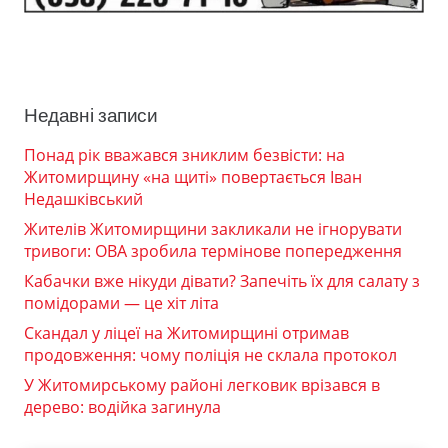
Недавні записи
Понад рік вважався зниклим безвісти: на
Житомирщину «на щиті» повертається Іван
Недашківський
Жителів Житомирщини закликали не ігнорувати
тривоги: ОВА зробила термінове попередження
Кабачки вже нікуди дівати? Запечіть їх для салату з
помідорами — це хіт літа
Скандал у ліцеї на Житомирщині отримав
продовження: чому поліція не склала протокол
У Житомирському районі легковик врізався в
дерево: водійка загинула