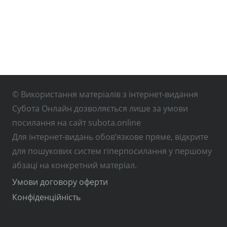
© Використання матеріалів з інтернет-видання
Субота Онлайн дозволяється лише за умови
посилання на сайт subota.online
Для інтернет-видань обов’язкове пряме, відкрите
для пошукових систем гіперпосилання у першому
абзаці на конкретний матеріал.
Умови договору оферти
Конфіденційність