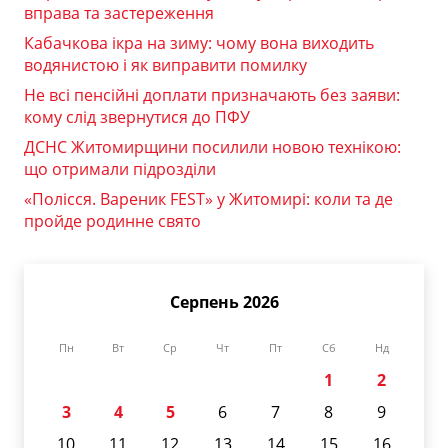
вправа та застереження
Кабачкова ікра на зиму: чому вона виходить
водянистою і як виправити помилку
Не всі пенсійні доплати призначають без заяви:
кому слід звернутися до ПФУ
ДСНС Житомирщини посилили новою технікою:
що отримали підрозділи
«Полісся. Вареник FEST» у Житомирі: коли та де
пройде родинне свято
Серпень 2026
Пн
Вт
Ср
Чт
Пт
Сб
Нд
1
2
3
4
5
6
7
8
9
10
11
12
13
14
15
16