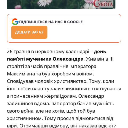
ПІДПИШІТЬСЯ НА НАС В GOOGLE
ДОДАТИ ЗАРАЗ
26 травня в церковному календарі –
день
пам’яті мученика Олександра
. Жив він в III
столітті за часів правління імператора
Максиміана та був хоробрим воїном.
Сповідував чоловік християнство. Тому, коли
інші воїни влаштували язичницьке святкування
з принесенням жертв ідолам, Олександр
залишився вдома. Імператор бачив мужність
свого воїна, але не хотів, щоб той був
християнином. Тому просив відмовитися від
віри. Отримавши відмову, він наказав відсікти