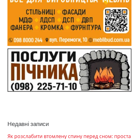
Недавні записи
Як розслабити втомлену спину перед сном: проста