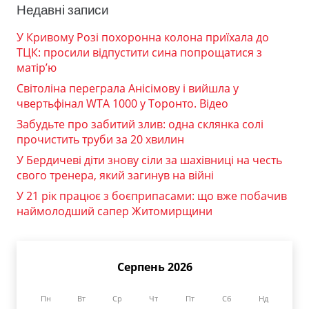
Недавні записи
У Кривому Розі похоронна колона приїхала до
ТЦК: просили відпустити сина попрощатися з
матір’ю
Світоліна переграла Анісімову і вийшла у
чвертьфінал WTA 1000 у Торонто. Відео
Забудьте про забитий злив: одна склянка солі
прочистить труби за 20 хвилин
У Бердичеві діти знову сіли за шахівниці на честь
свого тренера, який загинув на війні
У 21 рік працює з боєприпасами: що вже побачив
наймолодший сапер Житомирщини
Серпень 2026
Пн
Вт
Ср
Чт
Пт
Сб
Нд