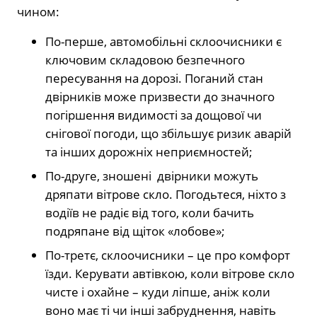
чином:
По-перше, автомобільні склоочисники є
ключовим складовою безпечного
пересування на дорозі. Поганий стан
двірників може призвести до значного
погіршення видимості за дощової чи
снігової погоди, що збільшує ризик аварій
та інших дорожніх неприємностей;
По-друге, зношені двірники можуть
дряпати вітрове скло. Погодьтеся, ніхто з
водіїв не радіє від того, коли бачить
подряпане від щіток «лобове»;
По-третє, склоочисники – це про комфорт
їзди. Керувати автівкою, коли вітрове скло
чисте і охайне – куди ліпше, аніж коли
воно має ті чи інші забруднення, навіть