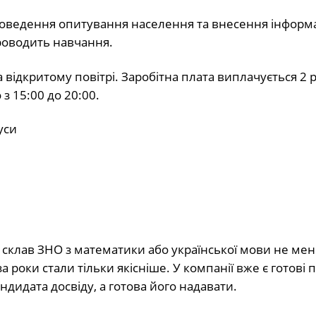
проведення опитування населення та внесення інформа
роводить навчання.
 відкритому повітрі. Заробітна плата виплачується 2 
 з 15:00 до 20:00.
уси
й склав ЗНО з математики або української мови не ме
а роки стали тільки якісніше. У компанії вже є готові 
андидата досвіду, а готова його надавати.