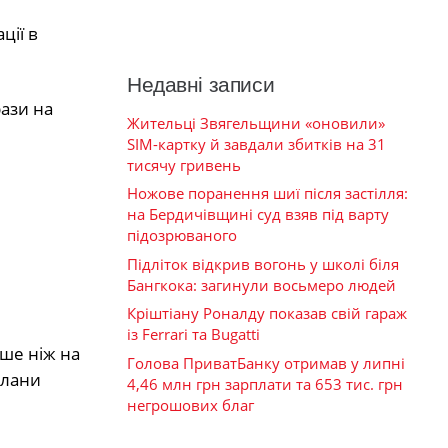
ції в
Недавні записи
рази на
Жительці Звягельщини «оновили»
SIM-картку й завдали збитків на 31
тисячу гривень
Ножове поранення шиї після застілля:
на Бердичівщині суд взяв під варту
підозрюваного
Підліток відкрив вогонь у школі біля
Бангкока: загинули восьмеро людей
Кріштіану Роналду показав свій гараж
із Ferrari та Bugatti
нше ніж на
Голова ПриватБанку отримав у липні
плани
4,46 млн грн зарплати та 653 тис. грн
негрошових благ