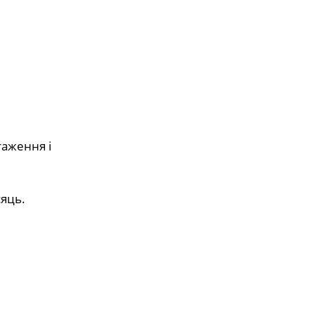
таження і
сяць.