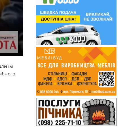
али їм
рібного