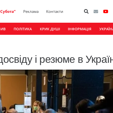
“Субота”
Реклама
Контакти
ЗИВ
ПОЛІТИКА
КРИК ДУШІ
ІНФОРМАЦІЯ
УКРАЇН
освіду і резюме в Україн