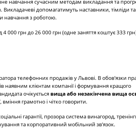
овне навчання сучасним методам викладання та прог
в. Викладачеві допомагатимуть наставники, тімліди та
ти навчання з роботою.
4 000 грн до 26 000 грн (одне заняття коштує 333 грн)
атора телефонних продажів у Львові. В обов’язки пр
ів наявним клієнтам компанії і формування кращого
 кандидата очікується
вища або незакінчена вища ос
 вміння грамотно і чітко говорити.
іальні гарантії, прозора система винагород, тренінг
хування та корпоративний мобільний зв’язок.