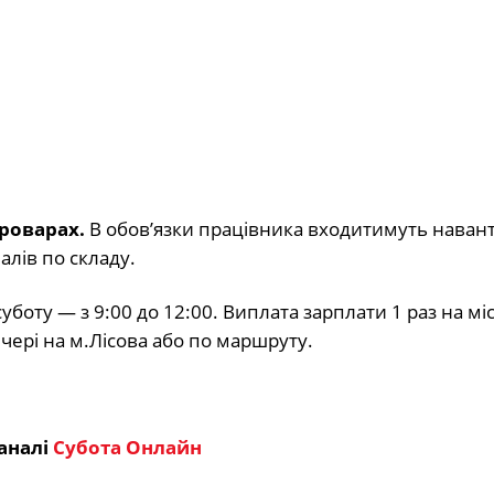
роварах.
В обов’язки працівника входитимуть наван
алів по складу.
 суботу — з 9:00 до 12:00. Виплата зарплати 1 раз на мі
ечері на м.Лісова або по маршруту.
аналі
Субота Онлайн