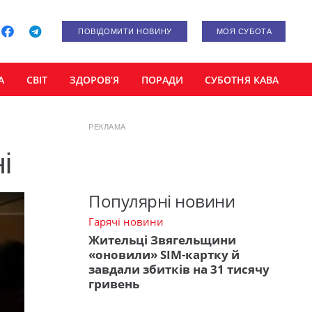
ПОВІДОМИТИ НОВИНУ
МОЯ СУБОТА
А
СВІТ
ЗДОРОВ’Я
ПОРАДИ
СУБОТНЯ КАВА
РЕКЛАМА
і
Популярні новини
Гарячі новини
Жительці Звягельщини
«оновили» SIM-картку й
завдали збитків на 31 тисячу
гривень