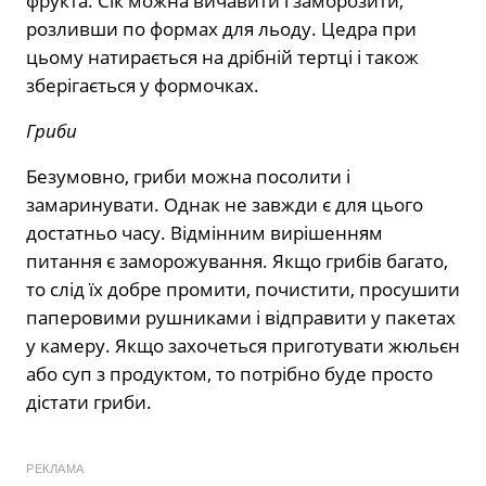
фрукта. Сік можна вичавити і заморозити,
розливши по формах для льоду. Цедра при
цьому натирається на дрібній тертці і також
зберігається у формочках.
Гриби
Безумовно, гриби можна посолити і
замаринувати. Однак не завжди є для цього
достатньо часу. Відмінним вирішенням
питання є заморожування. Якщо грибів багато,
то слід їх добре промити, почистити, просушити
паперовими рушниками і відправити у пакетах
у камеру. Якщо захочеться приготувати жюльєн
або суп з продуктом, то потрібно буде просто
дістати гриби.
РЕКЛАМА