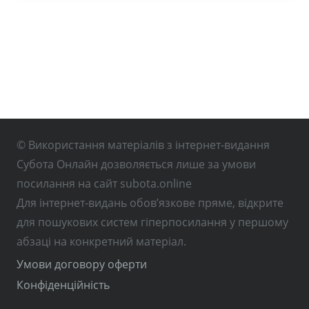
© Використання матеріалів з інтернет-видання
Субота Онлайн дозволяється лише за умови
посилання на сайт subota.online
Для інтернет-видань обов’язкове пряме, відкрите
для пошукових систем гіперпосилання у першому
абзаці на конкретний матеріал.
Умови договору оферти
Конфіденційність