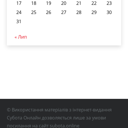
17
18
19
20
21
22
23
24
25
26
27
28
29
30
31
« Лип
© Використання матеріалів з інтернет-видання
Субота Онлайн дозволяється лише за умови
посилання на сайт subota.online