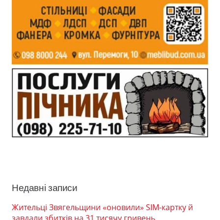
Недавні записи
Жительці Звягельщини «оновили» SIM-картку й
завдали збитків на 31 тисячу гривень