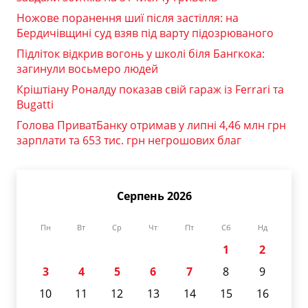
Ножове поранення шиї після застілля: на
Бердичівщині суд взяв під варту підозрюваного
Підліток відкрив вогонь у школі біля Бангкока:
загинули восьмеро людей
Кріштіану Роналду показав свій гараж із Ferrari та
Bugatti
Голова ПриватБанку отримав у липні 4,46 млн грн
зарплати та 653 тис. грн негрошових благ
Серпень 2026
Пн
Вт
Ср
Чт
Пт
Сб
Нд
1
2
3
4
5
6
7
8
9
10
11
12
13
14
15
16