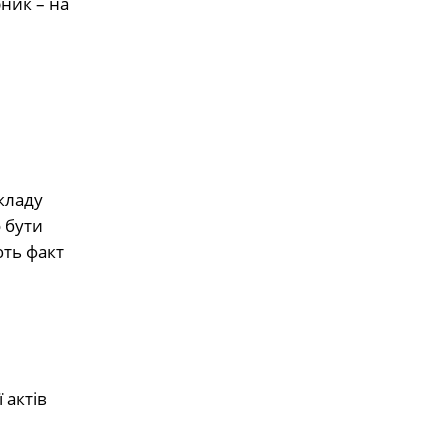
ник – на
кладу
 бути
ють факт
 актів