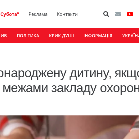
“Субота”
Реклама
Контакти
ЗИВ
ПОЛІТИКА
КРИК ДУШІ
ІНФОРМАЦІЯ
УКРАЇН
онароджену дитину, якщ
а межами закладу охоро