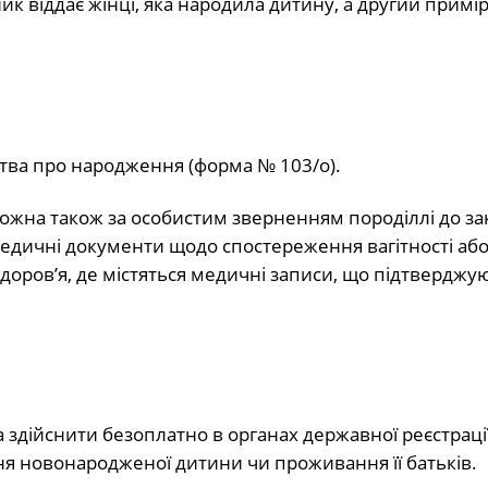
к віддає жінці, яка народила дитину, а другий примір
цтва про народження (форма № 103/о).
жна також за особистим зверненням породіллі до за
медичні документи щодо спостереження вагітності або
доров’я, де містяться медичні записи, що підтверджу
дійснити безоплатно в органах державної реєстрації
ня новонародженої дитини чи проживання її батьків.