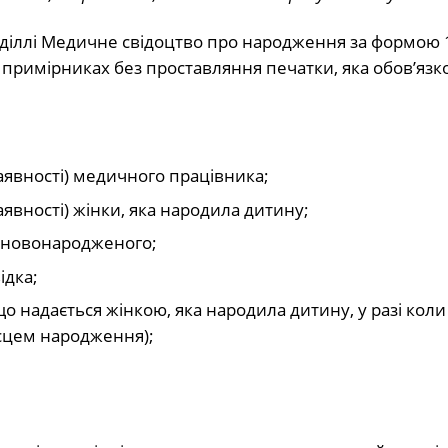
іллі Медичне свідоцтво про народження за формою 1
 примірниках без проставляння печатки, яка обов’язк
наявності) медичного працівника;
наявності) жінки, яка народила дитину;
ть новонародженого;
ідка;
о надається жінкою, яка народила дитину, у разі коли
ісцем народження);