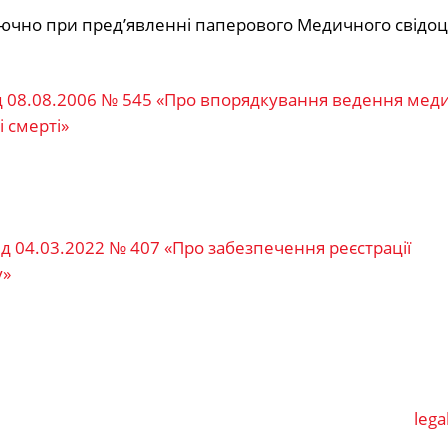
чно при пред’явленні паперового Медичного свідоц
ід 08.08.2006 № 545 «Про впорядкування ведення мед
і смерті»
ід 04.03.2022 № 407 «Про забезпечення реєстрації
у»
lega