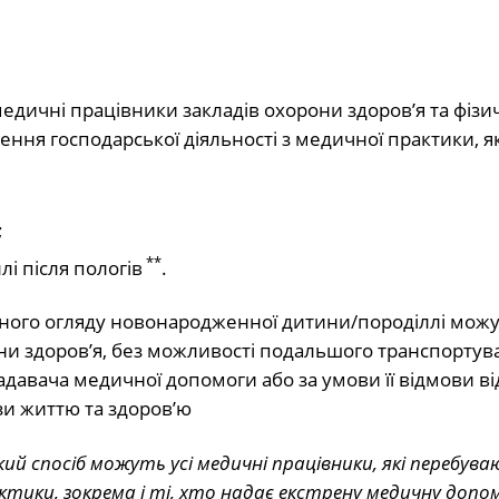
едичні працівники закладів охорони здоров’я та фізи
ння господарської діяльності з медичної практики, як
;
**
і після пологів
.
ного огляду новонародженної дитини/породіллі мож
они здоров’я, без можливості подальшого транспортув
давача медичної допомоги або за умови її відмови ві
зи життю та здоров’ю
 спосіб можуть усі медичні працівники, які перебува
ктики, зокрема і ті, хто надає екстрену медичну допом