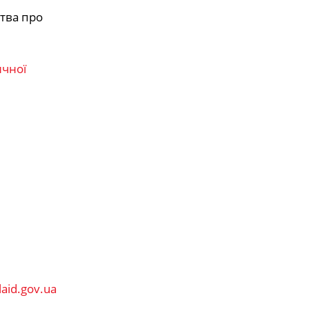
тва про
ичної
laid.gov.ua