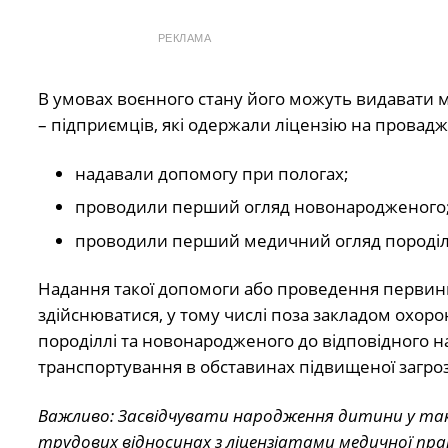
РЕКЛАМА
В умовах воєнного стану його можуть видавати м
– підприємців, які одержали ліцензію на провадже
надавали допомогу при пологах;
проводили перший огляд новонародженого
проводили перший медичний огляд породілл
Надання такої допомоги або проведення первин
здійснюватися, у тому числі поза закладом охор
породіллі та новонародженого до відповідного на
транспортування в обставинах підвищеної загро
Важливо: Засвідчувати народження дитини у такий
трудових відносинах з ліцензіатами медичної пра