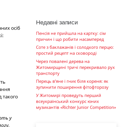
Недавні записи
чних осіб
Пенсія не прийшла на картку: сім
і:
причин і що робити насамперед
Соте з баклажанів і солодкого перцю:
простий рецепт на сковороді
Через повалені дерева на
Житомирщині тричі перекривало рух
транспорту
Перець в’яне і гниє біля кореня: як
уть
зупинити поширення фітофторозу
ання
У Житомирі проведуть перший
д такого
всеукраїнський конкурс юних
музикантів «Richter Junior Competition»
ють у
огу.