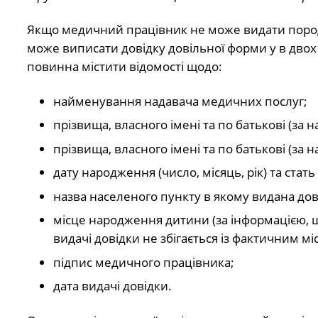
Якщо медичний працівник не може видати пород
може виписати довідку довільної форми у в двох
повинна містити відомості щодо:
найменування надавача медичних послуг;
прізвища, власного імені та по батькові (за 
прізвища, власного імені та по батькові (за 
дату народження (число, місяць, рік) та ста
назва населеного пункту в якому видана дов
місце народження дитини (за інформацією, щ
видачі довідки не збігається із фактичним м
підпис медичного працівника;
дата видачі довідки.