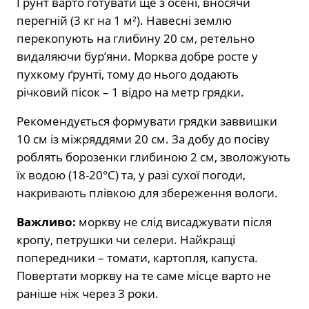
Ґрунт варто готувати ще з осені, вносячи
перегній (3 кг на 1 м²). Навесні землю
перекопують на глибину 20 см, ретельно
видаляючи бур’яни. Морква добре росте у
пухкому ґрунті, тому до нього додають
річковий пісок – 1 відро на метр грядки.
Рекомендується формувати грядки заввишки
10 см із міжряддями 20 см. За добу до посіву
роблять борозенки глибиною 2 см, зволожують
їх водою (18-20°C) та, у разі сухої погоди,
накривають плівкою для збереження вологи.
Важливо:
моркву не слід висаджувати після
кропу, петрушки чи селери. Найкращі
попередники – томати, картопля, капуста.
Повертати моркву на те саме місце варто не
раніше ніж через 3 роки.