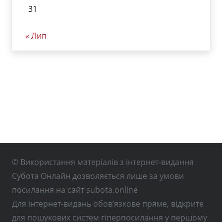
31
« Лип
© Використання матеріалів з інтернет-видання
Субота Онлайн дозволяється лише за умови
посилання на сайт subota.online
Для інтернет-видань обов’язкове пряме, відкрите
для пошукових систем гіперпосилання у першому