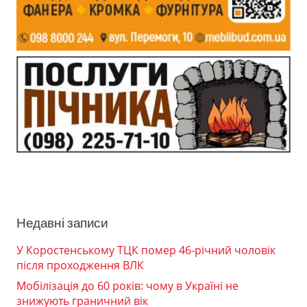
Недавні записи
У Коростенському ТЦК помер 46-річний чоловік
після проходження ВЛК
Мобілізація до 60 років: чому в Україні не
знижують граничний вік