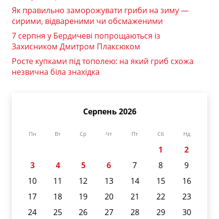
Як правильно заморожувати гриби на зиму —
сирими, відвареними чи обсмаженими
7 серпня у Бердичеві попрощаються із
Захисником Дмитром Плаксюком
Росте купками під тополею: на який гриб схожа
незвична біла знахідка
Серпень 2026
Пн
Вт
Ср
Чт
Пт
Сб
Нд
1
2
3
4
5
6
7
8
9
10
11
12
13
14
15
16
17
18
19
20
21
22
23
24
25
26
27
28
29
30