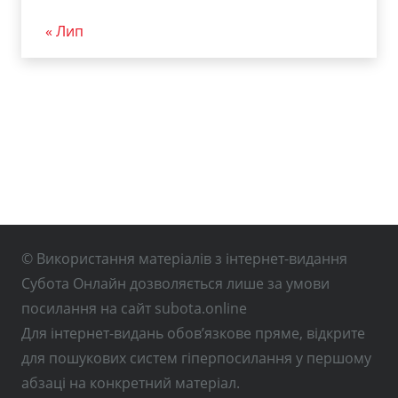
« Лип
© Використання матеріалів з інтернет-видання
Субота Онлайн дозволяється лише за умови
посилання на сайт subota.online
Для інтернет-видань обов’язкове пряме, відкрите
для пошукових систем гіперпосилання у першому
абзаці на конкретний матеріал.