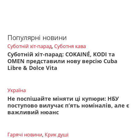
Популярні новини
Суботній хіт-парад
,
Суботня кава
Суботній хіт-парад: COKAINÉ, KODI та
OMEN представили нову версію Cuba
Libre & Dolce Vita
Україна
Не поспішайте міняти ці купюри: НБУ
поступово вилучає п’ять номіналів, але є
важливий нюанс
Гарячі новини
,
Крик душі