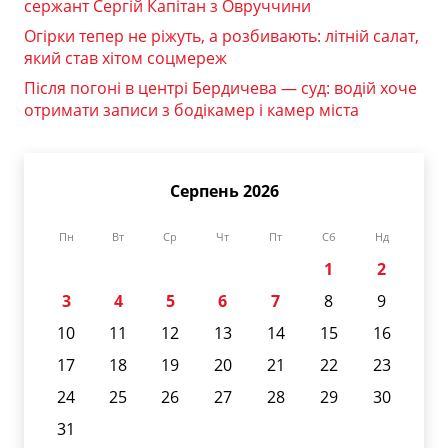
сержант Сергій Капітан з Овруччини
Огірки тепер не ріжуть, а розбивають: літній салат,
який став хітом соцмереж
Після погоні в центрі Бердичева — суд: водій хоче
отримати записи з бодікамер і камер міста
Серпень 2026
Пн
Вт
Ср
Чт
Пт
Сб
Нд
1
2
3
4
5
6
7
8
9
10
11
12
13
14
15
16
17
18
19
20
21
22
23
24
25
26
27
28
29
30
31