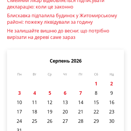
Сімейний лікар відмовляється підписувати
декларацію: коли це законно
Блискавка підпалила будинок у Житомирському
районі: пожежу ліквідували за годину
Не залишайте вишню до весни: що потрібно
вирізати на дереві саме зараз
Серпень 2026
Пн
Вт
Ср
Чт
Пт
Сб
Нд
1
2
3
4
5
6
7
8
9
10
11
12
13
14
15
16
17
18
19
20
21
22
23
24
25
26
27
28
29
30
31