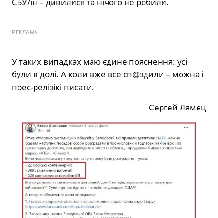
СБУ/ін – дивилися та нічого не робили.
РЕКЛАМА
У таких випадках маю єдине пояснення: усі
були в долі. А коли вже все сп@здили – можна і
прес-релізікі писати.
Сергей Лямец