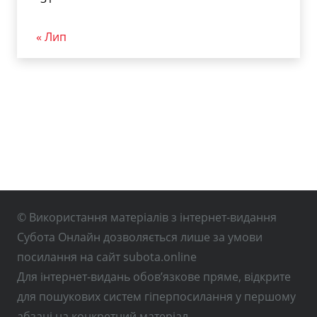
« Лип
© Використання матеріалів з інтернет-видання
Субота Онлайн дозволяється лише за умови
посилання на сайт subota.online
Для інтернет-видань обов’язкове пряме, відкрите
для пошукових систем гіперпосилання у першому
абзаці на конкретний матеріал.