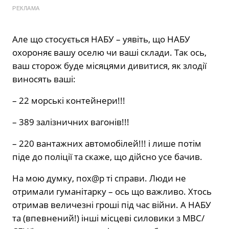
РЕКЛАМА
Але що стосується НАБУ – уявіть, що НАБУ
охороняє вашу оселю чи ваші склади. Так ось,
ваш сторож буде місяцями дивитися, як злодії
виносять ваші:
– 22 морські контейнери!!!
– 389 залізничних вагонів!!!
– 220 вантажних автомобілей!!! і лише потім
піде до поліції та скаже, що дійсно усе бачив.
На мою думку, пох@р ті справи. Люди не
отримали гуманітарку – ось що важливо. Хтось
отримав величезні гроші під час війни. А НАБУ
та (впевнений!) інші місцеві силовики з МВС/