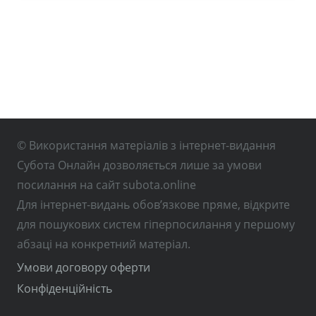
© Використання матеріалів з інтернет-видання
Субота Онлайн дозволяється лише за умови
посилання на сайт subota.online
Для інтернет-видань обов’язкове пряме, відкрите
для пошукових систем гіперпосилання у першому
абзаці на конкретний матеріал.
Умови договору оферти
Конфіденційність