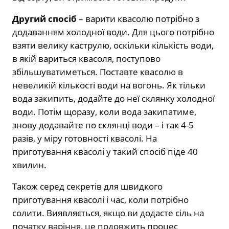
Другий спосіб
– варити квасолю потрібно з
додаванням холодної води. Для цього потрібно
взяти велику каструлю, оскільки кількість води,
в якій вариться квасоля, поступово
збільшуватиметься. Поставте квасолю в
невеликій кількості води на вогонь. Як тільки
вода закипить, додайте до неї склянку холодної
води. Потім щоразу, коли вода закипатиме,
знову додавайте по склянці води – і так 4-5
разів, у міру готовності квасолі. На
приготування квасолі у такий спосіб піде 40
хвилин.
Також серед секретів для швидкого
приготування квасолі і час, коли потрібно
солити. Виявляється, якщо ви додасте сіль на
початку варіння, це подовжить процес