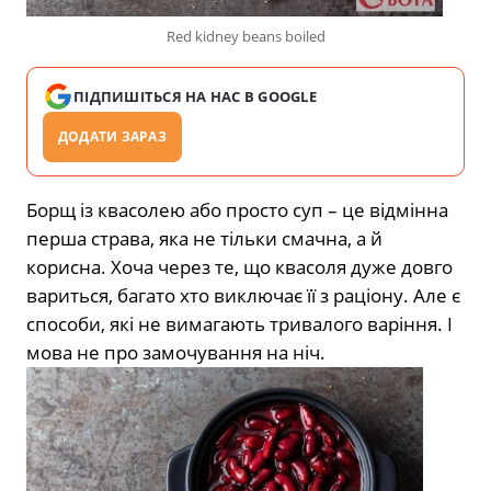
Red kidney beans boiled
ПІДПИШІТЬСЯ НА НАС В GOOGLE
ДОДАТИ ЗАРАЗ
Борщ із квасолею або просто суп – це відмінна
перша страва, яка не тільки смачна, а й
корисна. Хоча через те, що квасоля дуже довго
вариться, багато хто виключає її з раціону. Але є
способи, які не вимагають тривалого варіння. І
мова не про замочування на ніч.