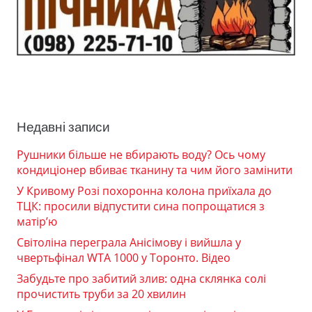
Недавні записи
Рушники більше не вбирають воду? Ось чому
кондиціонер вбиває тканину та чим його замінити
У Кривому Розі похоронна колона приїхала до
ТЦК: просили відпустити сина попрощатися з
матір’ю
Світоліна переграла Анісімову і вийшла у
чвертьфінал WTA 1000 у Торонто. Відео
Забудьте про забитий злив: одна склянка солі
прочистить труби за 20 хвилин