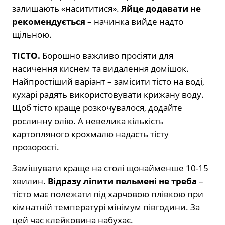
залишають «насититися».
Яйце додавати не
рекомендується
– начинка вийде надто
щільною.
ТІСТО.
Борошно важливо просіяти для
насичення киснем та видалення домішок.
Найпростіший варіант – замісити тісто на воді,
кухарі радять використовувати крижану воду.
Щоб тісто краще розкочувалося, додайте
рослинну олію. А невелика кількість
картопляного крохмалю надасть тісту
прозорості.
Замішувати краще на столі щонайменше 10-15
хвилин.
Відразу ліпити пельмені не треба
–
тісто має полежати під харчовою плівкою при
кімнатній температурі мінімум півгодини. За
цей час клейковина набухає.