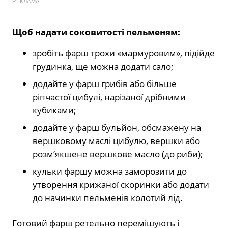
РЕКЛАМА
Щоб надати соковитості пельменям:
зробіть фарш трохи «мармуровим», підійде
грудинка, ще можна додати сало;
додайте у фарш грибів або більше
ріпчастої цибулі, нарізаної дрібними
кубиками;
додайте у фарш бульйон, обсмажену на
вершковому маслі цибулю, вершки або
розм’якшене вершкове масло (до риби);
кульки фаршу можна заморозити до
утворення крижаної скоринки або додати
до начинки пельменів колотий лід.
Готовий фарш ретельно перемішують і