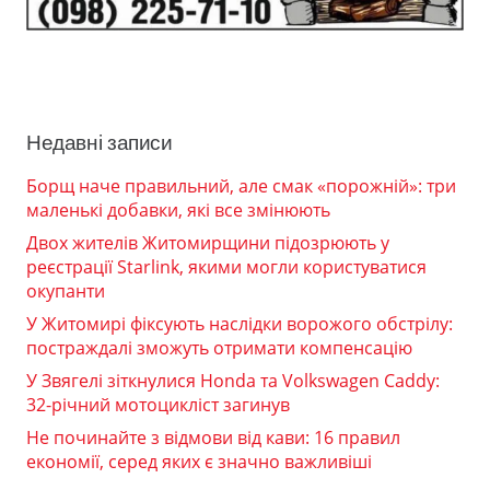
Недавні записи
Борщ наче правильний, але смак «порожній»: три
маленькі добавки, які все змінюють
Двох жителів Житомирщини підозрюють у
реєстрації Starlink, якими могли користуватися
окупанти
У Житомирі фіксують наслідки ворожого обстрілу:
постраждалі зможуть отримати компенсацію
У Звягелі зіткнулися Honda та Volkswagen Caddy:
32-річний мотоцикліст загинув
Не починайте з відмови від кави: 16 правил
економії, серед яких є значно важливіші