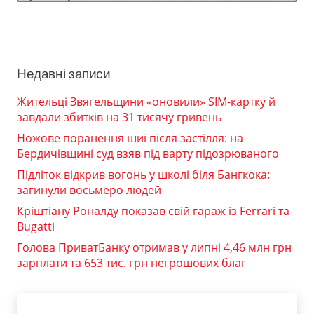
Недавні записи
Жительці Звягельщини «оновили» SIM-картку й
завдали збитків на 31 тисячу гривень
Ножове поранення шиї після застілля: на
Бердичівщині суд взяв під варту підозрюваного
Підліток відкрив вогонь у школі біля Бангкока:
загинули восьмеро людей
Кріштіану Роналду показав свій гараж із Ferrari та
Bugatti
Голова ПриватБанку отримав у липні 4,46 млн грн
зарплати та 653 тис. грн негрошових благ