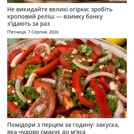
Не викидайте великі огірки: зробіть
кроповий реліш — взимку банку
з’їдають за раз
П’ятниця, 7 Серпня, 2026
Помідори з перцем за годину: закуска,
яка чудово смакує до м’яса