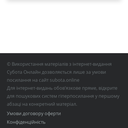
© Використання матеріалів з інтернет-видання
Субота Онлайн дозволяється лише за умови
посилання на сайт subota.online
Для інтернет-видань обов’язкове пряме, відкрите
для пошукових систем гіперпосилання у першому
абзаці на конкретний матеріал.
Умови договору оферти
Конфіденційність