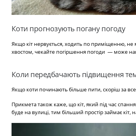
Коти прогнозують погану погоду
Якщо кіт нервується, ходить по приміщенню, не 
хвостом, чекайте погіршення погоди — може нав
Коли передбачають підвищення те
Якщо коти починають більше пити, скоріш за все
Прикмета також каже, що кіт, який під час спан
буде на вулиці, тим більший простір займає кіт,