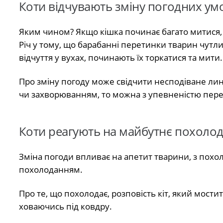
Коти відчувають зміну погодних ум
Яким чином? Якщо кішка починає багато митися, 
Річ у тому, що барабанні перетинки тварин чутли
відчуття у вухах, починають їх торкатися та мити.
Про зміну погоду може свідчити несподіване лин
чи захворюванням, то можна з упевненістю пере
Коти реагують на майбутнє похоло
Зміна погоди впливає на апетит тварини, з похо
похолоданням.
Про те, що похолодає, розповість кіт, який мости
ховаючись під ковдру.