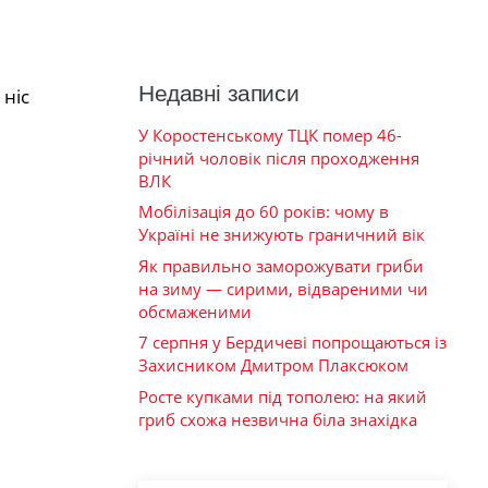
Недавні записи
 ніс
У Коростенському ТЦК помер 46-
річний чоловік після проходження
ВЛК
Мобілізація до 60 років: чому в
Україні не знижують граничний вік
Як правильно заморожувати гриби
на зиму — сирими, відвареними чи
обсмаженими
7 серпня у Бердичеві попрощаються із
Захисником Дмитром Плаксюком
Росте купками під тополею: на який
гриб схожа незвична біла знахідка