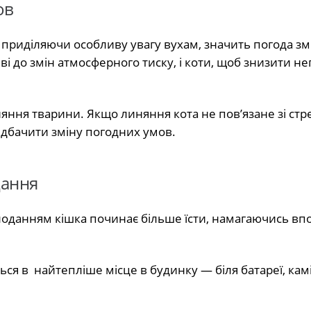
ов
приділяючи особливу увагу вухам, значить погода зм
ві до змін атмосферного тиску, і коти, щоб знизити н
яння тварини. Якщо линяння кота не пов’язане зі стр
дбачити зміну погодних умов.
дання
лоданням кішка починає більше їсти, намагаючись впо
ться в найтепліше місце в будинку — біля батареї, кам