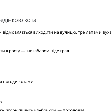
едінкою кота
 відмовляється виходити на вулицю, тре лапами вуха
ти її росту — незабаром піде град.
я погоди котами.
р.
чку, згорнувшись клубочком — похолодає.