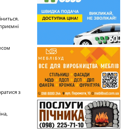
іниться.
еприємні
есом
ратися з
іна,