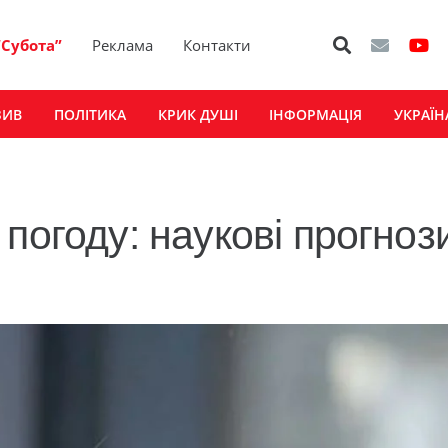
“Субота”
Реклама
Контакти
ЗИВ
ПОЛІТИКА
КРИК ДУШІ
ІНФОРМАЦІЯ
УКРАЇН
погоду: наукові прогноз