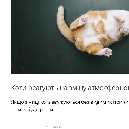
Коти реагують на зміну атмосферног
Якщо зіниці кота звужуються без видимих ​​прич
– тиск буде рости.
РЕКЛАМА