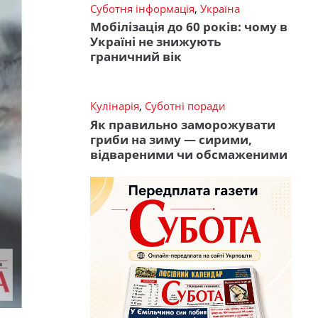
Суботня інформація
,
Україна
Мобілізація до 60 років: чому в
Україні не знижують
граничний вік
Кулінарія
,
Суботні поради
Як правильно заморожувати
гриби на зиму — сирими,
відвареними чи обсмаженими