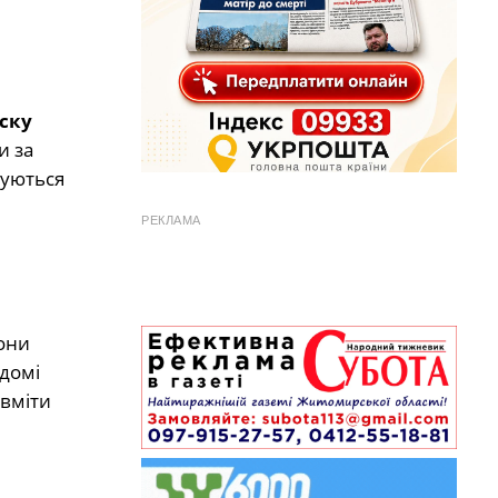
ску
и за
суються
РЕКЛАМА
они
ідомі
 вміти