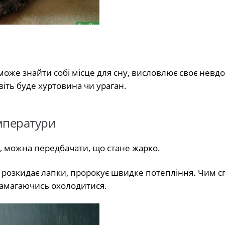
може знайти собі місце для сну, висловлює своє невд
іть буде хуртовина чи ураган.
мператури
, можна передбачати, що стане жарко.
ня розкидає лапки, пророкує швидке потепління. Чим 
 намагаючись охолодитися.