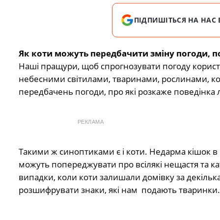
ПІДПИШІТЬСЯ НА НАС 
Як коти можуть передбачити зміну погоди, п
Наші пращури, щоб спрогнозувати погоду користу
небесними світилами, тваринами, рослинами, ком
передбачень погоди, про які розкаже поведінка л
РЕКЛАМА
Такими ж синоптиками є і коти. Недарма кішок 
можуть попереджувати про всілякі нещастя та ка
випадки, коли коти залишали домівку за декілька
розшифрувати знаки, які нам подають тваринки.