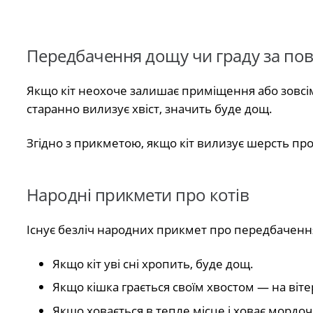
Передбачення дощу чи граду за пов
Якщо кіт неохоче залишає приміщення або зовсім
старанно вилизує хвіст, значить буде дощ.
Згідно з прикметою, якщо кіт вилизує шерсть про
Народні прикмети про котів
Існує безліч народних прикмет про передбаченн
Якщо кіт уві сні хропить, буде дощ.
Якщо кішка грається своїм хвостом — на віте
Якщо ховається в тепле місце і ховає мордо