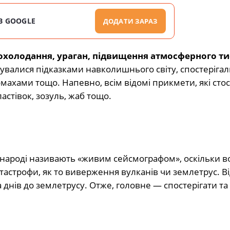
В GOOGLE
ДОДАТИ ЗАРАЗ
охолодання, ураган, підвищення атмосферного ти
валися підказками навколишнього світу, спостерігал
ахами тощо. Напевно, всім відомі прикмети, які сто
астівок, зозуль, жаб тощо.
в народі називають «живим сейсмографом», оскільки в
тастрофи, як то виверження вулканів чи землетрус. В
 днів до землетрусу. Отже, головне — спостерігати та