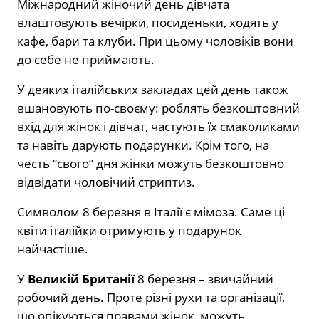
Міжнародний жіночий день дівчата
влаштовують вечірки, посиденьки, ходять у
кафе, бари та клуби. При цьому чоловіків вони
до себе не приймають.
У деяких італійських закладах цей день також
вшановують по-своєму: роблять безкоштовний
вхід для жінок і дівчат, частують їх смаколиками
та навіть дарують подарунки. Крім того, на
честь “свого” дня жінки можуть безкоштовно
відвідати чоловічий стриптиз.
Символом 8 березня в Італії є мімоза. Саме ці
квіти італійки отримують у подарунок
найчастіше.
У
Великій Британії
8 березня – звичайний
робочий день. Проте різні рухи та організації,
що опікуються правами жінок, можуть