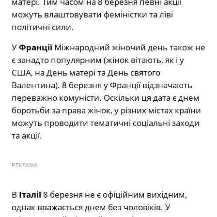
матері. Тим часом на 8 березня певні акції
можуть влаштовувати феміністки та ліві
політичні сили.
У
Франції
Міжнародний жіночий день також не
є занадто популярним (жінок вітають, як і у
США, на День матері та День святого
Валентина). 8 березня у Франції відзначають
переважно комуністи. Оскільки ця дата є днем
боротьби за права жінок, у різних містах країни
можуть проводити тематичні соціальні заходи
та акції.
РЕКЛАМА
В
Італії
8 березня не є офіційним вихідним,
однак вважається днем без чоловіків. У