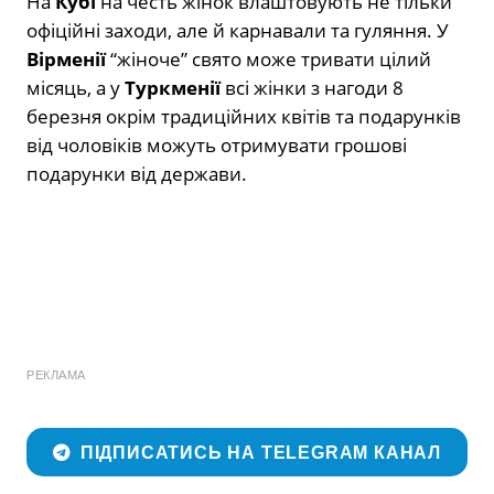
На
Кубі
на честь жінок влаштовують не тільки
офіційні заходи, але й карнавали та гуляння. У
Вірменії
“жіноче” свято може тривати цілий
місяць, а у
Туркменії
всі жінки з нагоди 8
березня окрім традиційних квітів та подарунків
від чоловіків можуть отримувати грошові
подарунки від держави.
РЕКЛАМА
ПІДПИСАТИСЬ НА TELEGRAM КАНАЛ