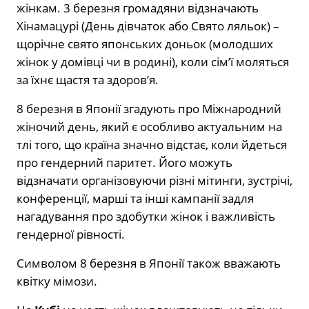
жінкам. 3 березня громадяни відзначають
Хінамацурі (День дівчаток або Свято ляльок) –
щорічне свято японських доньок (молодших
жінок у домівці чи в родині), коли сім’ї моляться
за їхнє щастя та здоров’я.
8 березня в Японії згадують про Міжнародний
жіночий день, який є особливо актуальним на
тлі того, що країна значно відстає, коли йдеться
про гендерний паритет. Його можуть
відзначати організовуючи різні мітинги, зустрічі,
конференції, марші та інші кампанії задля
нагадування про здобутки жінок і важливість
гендерної рівності.
Символом 8 березня в Японії також вважають
квітку мімози.