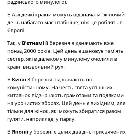
радянського минулого).
В Азії деякі країни можуть відзначати “жіночий”
день набагато масштабніше, ніж це роблять в
Європі.
Так, у
В’єтнамі
8 березня відзначають вже
понад 2000 років. Цей день вшановує пам’ять
сестер, які в далекому минулому очолили в
країні визвольний рух.
У
Китаї
8 березня відзначають по-
комуністичному. На честь свята успішних
китаянок відзначають грамотами та подяками
на урочистих зборах. Цей день є вихідним, але
тільки для жінок, які можуть збиратися разом і
гуляти, наприклад, у парку.
В
Японії
у березні є цілих два дні, присвячених