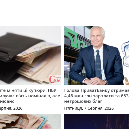
те міняти ці купюри: НБУ
Голова ПриватБанку отримав
илучає п’ять номіналів, але
4,46 млн грн зарплати та 653
 нюанс
негрошових благ
ерпня, 2026
П’ятниця, 7 Серпня, 2026