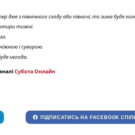
ер дме з північного сходу або півночі, то зима буде хо
чотири тижні.
ма.
сніжною і суворою.
буде негода.
аналі
Субота Онлайн
ПІДПИСАТИСЬ НА FACEBOOK СПІЛ