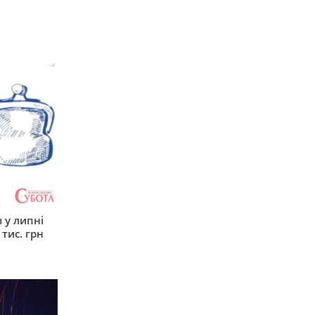
 у липні
 тис. грн