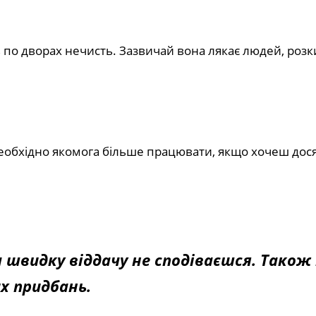
ь по дворах нечисть. Зазвичай вона лякає людей, розки
Необхідно якомога більше працювати, якщо хочеш дос
.
а швидку віддачу не сподіваєшся. Також
х придбань.