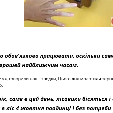
о обов’язково працювати, оскільки сам
о грошей найближчим часом.
им», говорили наші предки, Цього дня молотили зерно
ю.
ік, саме в цей день, лісовики бісяться і 
 в ліс 4 жовтня поодинці і без потреби