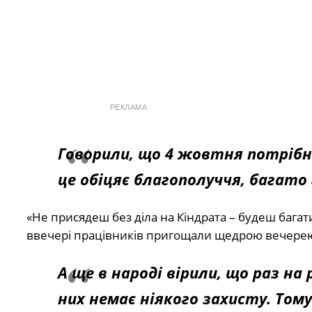
РЕКЛАМА
Говорили, що 4 жовтня потрібн
це обіцяє благополуччя, багат
«Не присядеш без діла на Кіндрата – будеш багат
ввечері працівників пригощали щедрою вечере
А ще в народі вірили, що раз на р
них немає ніякого захисту. Тому