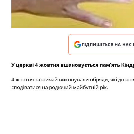
ПІДПИШІТЬСЯ НА НАС 
У церкві 4 жовтня вшановується пам’ять Кіндр
4 жовтня зазвичай виконували обряди, які дозво
сподіватися на родючий майбутній рік.