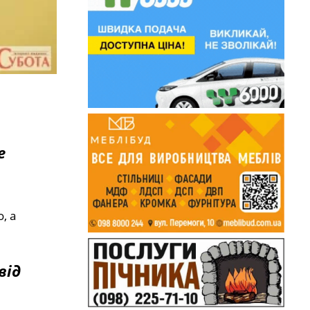
е
, а
від