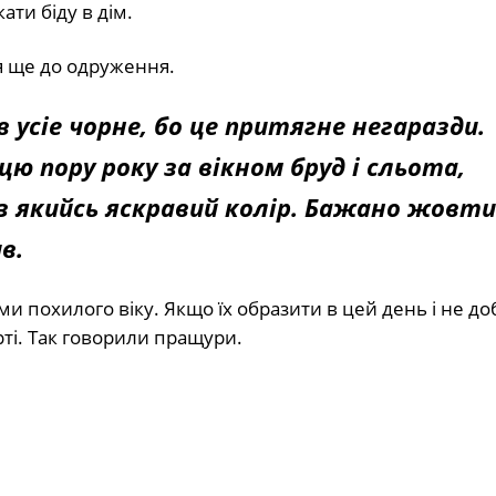
ти біду в дім.
я ще до одруження.
усіе чорне, бо це притягне негаразди.
ю пору року за вікном бруд і сльота,
з якийсь яскравий колір. Бажано жовти
в.
 похилого віку. Якщо їх образити в цей день і не до
рті. Так говорили пращури.