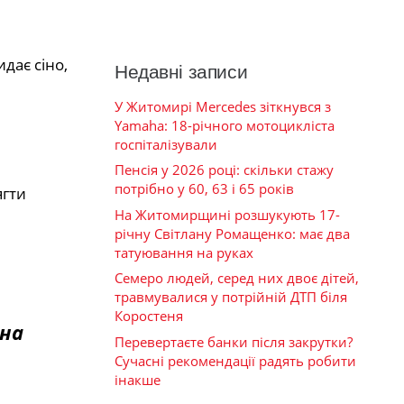
дає сіно,
Недавні записи
У Житомирі Mercedes зіткнувся з
Yamaha: 18-річного мотоцикліста
госпіталізували
Пенсія у 2026 році: скільки стажу
потрібно у 60, 63 і 65 років
ягти
На Житомирщині розшукують 17-
річну Світлану Ромащенко: має два
татуювання на руках
Семеро людей, серед них двоє дітей,
травмувалися у потрійній ДТП біля
Коростеня
 на
Перевертаєте банки після закрутки?
Сучасні рекомендації радять робити
інакше