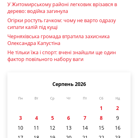
У Житомирському районі легковик врізався в
дерево: водійка загинула
Огірки ростуть гачком: чому не варто одразу
сипати калій під кущі
Черняхівська громада втратила захисника
Олександра Капустіна
Не тільки їжа і спорт: вчені знайшли ще один
фактор повільного набору ваги
Серпень 2026
Пн
Вт
Ср
Чт
Пт
Сб
Нд
1
2
3
4
5
6
7
8
9
10
11
12
13
14
15
16
17
18
19
20
21
22
23