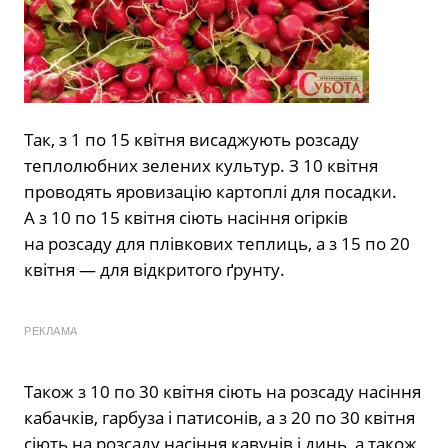
Так, з 1 по 15 квітня висаджують розсаду
теплолюбних зелених культур. З 10 квітня
проводять яровизацію картоплі для посадки.
А з 10 по 15 квітня сіють насіння огірків
на розсаду для плівкових теплиць, a з 15 по 20
квітня — для відкритого ґрунту.
РЕКЛАМА
Також з 10 по 30 квітня сіють на розсаду насіння
кабачків, гарбуза і патисонів, а з 20 по 30 квітня
сіють на розсаду насіння кавунів і динь, a також