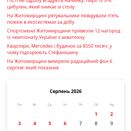
Гості не одразу вгадують начинку: пиріг із 5–6
цибулин, який зникає зі столу
На Житомирщині рятувальники ліквідували п’ять
пожеж в екосистемах за добу
Спортсмени Житомирщини привезли 12 нагород
із чемпіонату України з акватлону
Квартири, Mercedes і будинок за $550 тисяч: у
чому підозрюють Стефанішину
На Житомирщині виміряли радіаційний фон 6
серпня: який показник
Серпень 2026
Пн
Вт
Ср
Чт
Пт
Сб
Нд
1
2
3
4
5
6
7
8
9