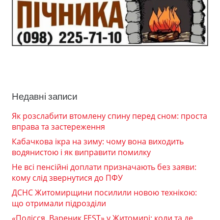
Недавні записи
Як розслабити втомлену спину перед сном: проста
вправа та застереження
Кабачкова ікра на зиму: чому вона виходить
водянистою і як виправити помилку
Не всі пенсійні доплати призначають без заяви:
кому слід звернутися до ПФУ
ДСНС Житомирщини посилили новою технікою:
що отримали підрозділи
«Полісся. Вареник FEST» у Житомирі: коли та де