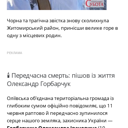
Чорна та трагічна звістка знову сколихнула
Житомирський район, принісши велике горе в
одну з місцевих родин.
РЕКЛАМА
🕯️ Передчасна смерть: пішов із життя
Олександр Горбарчук
Оліївська об’єднана територіальна громада із
глибоким сумом офіційно повідомляє, що 11
червня раптово й передчасно зупинилося
серце нашого земляка, захисника України —
Горбарчука Олександра Івановича
(10