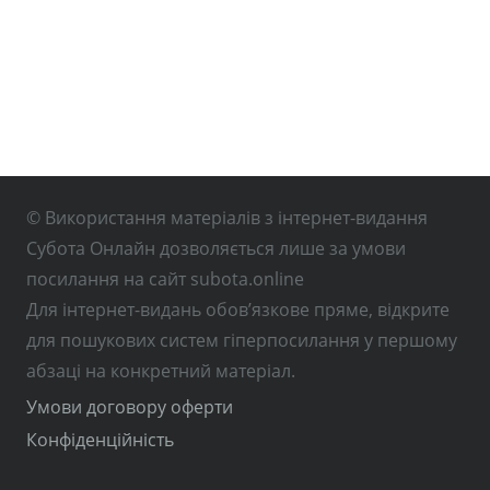
© Використання матеріалів з інтернет-видання
Субота Онлайн дозволяється лише за умови
посилання на сайт subota.online
Для інтернет-видань обов’язкове пряме, відкрите
для пошукових систем гіперпосилання у першому
абзаці на конкретний матеріал.
Умови договору оферти
Конфіденційність