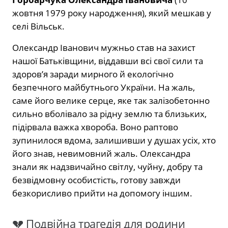
жовтня 1979 року народження), який мешкав у
селі Вільськ.
Олександр Іванович мужньо став на захист
нашої Батьківщини, віддавши всі свої сили та
здоров’я заради мирного й екологічно
безпечного майбутнього України. На жаль,
саме його велике серце, яке так залізобетонно
сильно вболівало за рідну землю та близьких,
підірвала важка хвороба. Воно раптово
зупинилося вдома, залишивши у душах усіх, хто
його знав, невимовний жаль. Олександра
знали як надзвичайно світлу, чуйну, добру та
безвідмовну особистість, готову завжди
безкорисливо прийти на допомогу іншим.
💔 Подвійна трагедія для родини