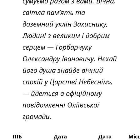
сумуємо разом з вами. Вічна,
світла пам’ять та
доземний уклін Захиснику,
Людині з великим і добрим
серцем — Горбарчуку
Олександру Івановичу. Нехай
його душа знайде вічний
спокій у Царстві Небеснім»,
— йдеться в офіційному
повідомленні Оліївської
громади.
ПІБ
Дата
Дата
Міс