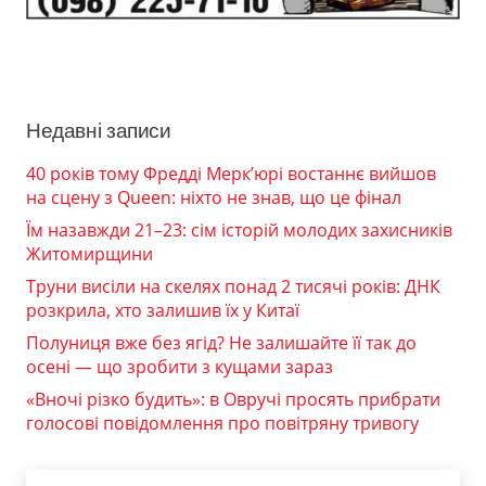
Недавні записи
40 років тому Фредді Мерк’юрі востаннє вийшов
на сцену з Queen: ніхто не знав, що це фінал
Їм назавжди 21–23: сім історій молодих захисників
Житомирщини
Труни висіли на скелях понад 2 тисячі років: ДНК
розкрила, хто залишив їх у Китаї
Полуниця вже без ягід? Не залишайте її так до
осені — що зробити з кущами зараз
«Вночі різко будить»: в Овручі просять прибрати
голосові повідомлення про повітряну тривогу