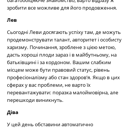
багатообіцяюче знайомство, варто відразу ж
зробити все можливе для його продовження.
Лев
Сьогодні Леви досягають успіху там, де можуть
продемонструвати талант, авторитет і особисту
харизму. Починання, зроблене з цією метою,
дасть хороші плоди зараз і в майбутньому, на
батьківщині і за кордоном. Вашим слабким
місцем може бути правовий статус, рівень
професіоналізму або стан здоров’я. Якщо в цих
сферах у вас проблеми, не варто їх
перевантажувати: поразка малоймовірна, але
перешкоди виникнуть.
Діва
У цей день обставини автоматично