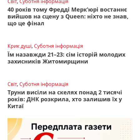
Світ
,
Суботня інформація
40 років тому Фредді Мерк’юрі востаннє
вийшов на сцену з Queen: ніхто не знав,
що це фінал
Крик душі
,
Суботня інформація
Їм назавжди 21–23: сім історій молодих
захисників Житомирщини
Світ
,
Суботня інформація
Труни висіли на скелях понад 2 тисячі
років: ДНК розкрила, хто залишив їх у
Китаї