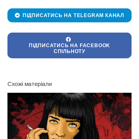
ПІДПИСАТИСЬ НА TELEGRAM КАНАЛ
ПІДПИСАТИСЬ НА FACEBOOK
СПІЛЬНОТУ
Схожі матеріали