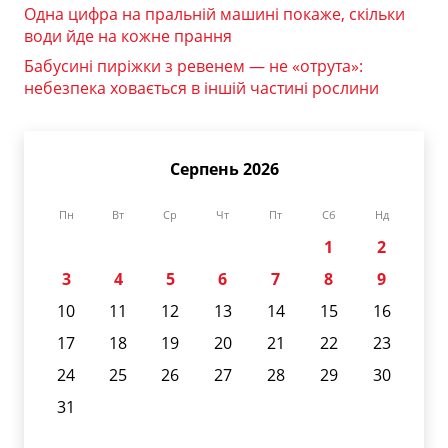
Одна цифра на пральній машині покаже, скільки
води йде на кожне прання
Бабусині пиріжки з ревенем — не «отрута»:
небезпека ховається в іншій частині рослини
Серпень 2026
Пн
Вт
Ср
Чт
Пт
Сб
Нд
1
2
3
4
5
6
7
8
9
10
11
12
13
14
15
16
17
18
19
20
21
22
23
24
25
26
27
28
29
30
31