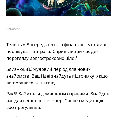
РЕКЛАМА
Телець♉️ Зосередьтесь на фінансах – можливі
неочікувані витрати. Сприятливий час для
перегляду довгострокових цілей.
Близнюки♊️ Чудовий період для нових
знайомств. Ваші ідеї знайдуть підтримку, якщо
ви проявите ініціативу.
Рак♋️ Займіться домашніми справами. Знайдіть
час для відновлення енергії через медитацію
або прогулянки.