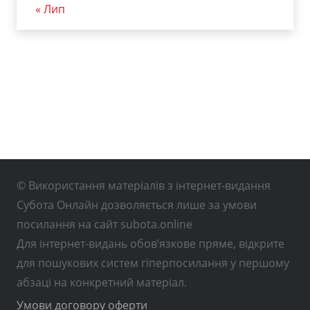
« Лип
© Використання матеріалів з інтернет-видання
Субота Онлайн дозволяється лише за умови
посилання на сайт subota.online
Для інтернет-видань обов’язкове пряме, відкрите
для пошукових систем гіперпосилання у першому
абзаці на конкретний матеріал.
Умови договору оферти