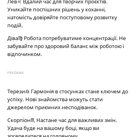
Лев♌️ Вдалий час для творчих проєктів.
Уникайте поспішних рішень у коханні,
натомість довіряйте поступовому розвитку
подій.
Діва♍️ Робота потребуватиме концентрації. Не
забувайте про здоровий баланс між роботою і
відпочинком.
РЕКЛАМА
Терези♎️ Гармонія в стосунках стане ключем до
успіху. Нові знайомства можуть стати
джерелом приємних несподіванок.
Скорпіон♏️ Настане час для важливих змін.
Удача буде на вашому боці, якщо ви
зосередитеся на головному.