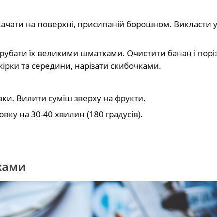
зкачати на поверхні, присипаній борошном. Викласти 
порубати їх великими шматками. Очистити банан і порі
ірки та середини, нарізати скибочками.
ки. Вилити суміш зверху на фрукти.
вку на 30-40 хвилин (180 градусів).
.
іхами