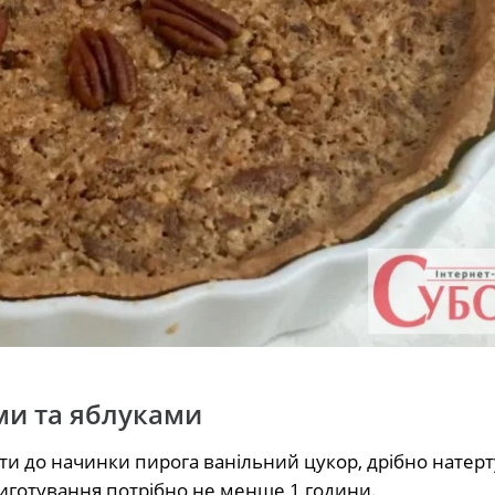
ами та яблуками
 до начинки пирога ванільний цукор, дрібно натерт
иготування потрібно не менше 1 години.