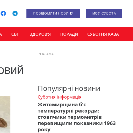
ПОВІДОМИТИ НОВИНУ
МОЯ СУБОТА
А
СВІТ
ЗДОРОВ’Я
ПОРАДИ
СУБОТНЯ КАВА
РЕКЛАМА
ковий
Популярні новини
Суботня інформація
Житомирщина б’є
температурні рекорди:
стовпчики термометрів
перевищили показники 1963
року