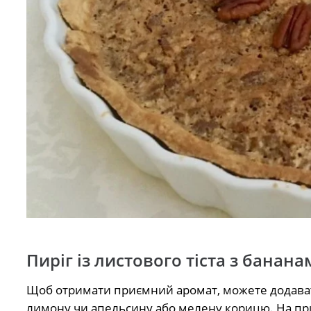
Пиріг із листового тіста з банан
Щоб отримати приємний аромат, можете додавати
лимону чи апельсину або мелену корицю. На пр