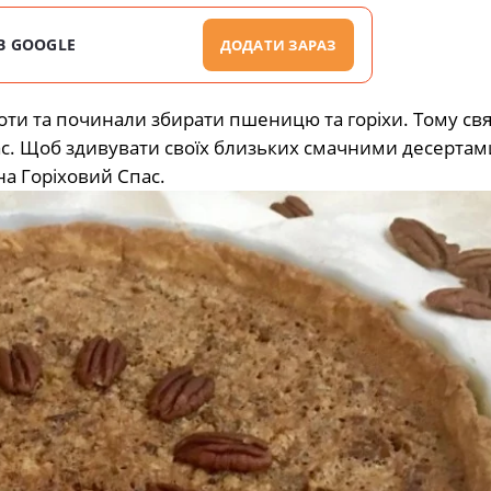
В GOOGLE
ДОДАТИ ЗАРАЗ
оти та починали збирати пшеницю та горіхи. Тому свя
ас. Щоб здивувати своїх близьких смачними десертами
на Горіховий Спас.