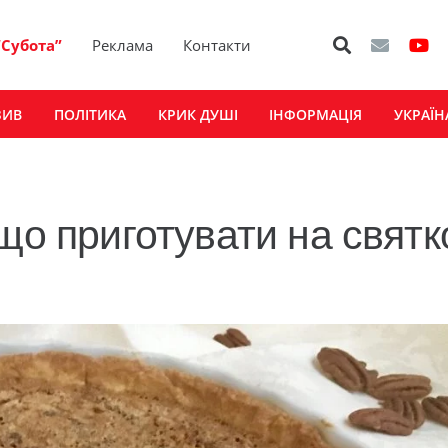
“Субота”
Реклама
Контакти
ЗИВ
ПОЛІТИКА
КРИК ДУШІ
ІНФОРМАЦІЯ
УКРАЇН
що приготувати на свят