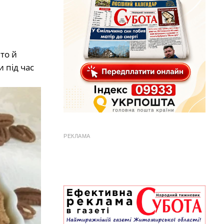
то й
 під час
РЕКЛАМА