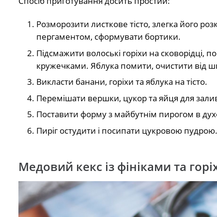
Спосіб приготування досить простий:
Розморозити листкове тісто, злегка його ро
пергаментом, сформувати бортики.
Підсмажити волоські горіхи на сковорідці, 
кружечками. Яблука помити, очистити від шк
Викласти банани, горіхи та яблука на тісто.
Перемішати вершки, цукор та яйця для залив
Поставити форму з майбутнім пирогом в духо
Пиріг остудити і посипати цукровою пудрою
Медовий кекс із фініками та гор