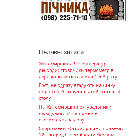
Недавні записи
Житомирщина б’є температурні
рекорди: стовпчики термометрів
перевищили показники 1963 року
Гості не одразу вгадують начинку:
пиріг із 5–6 цибулин, який зникає зі
столу
На Житомирщині рятувальники
ліквідували п’ять пожеж в
екосистемах за добу
Спортсмени Житомирщини привезли
12 нагород із чемпіонату України з