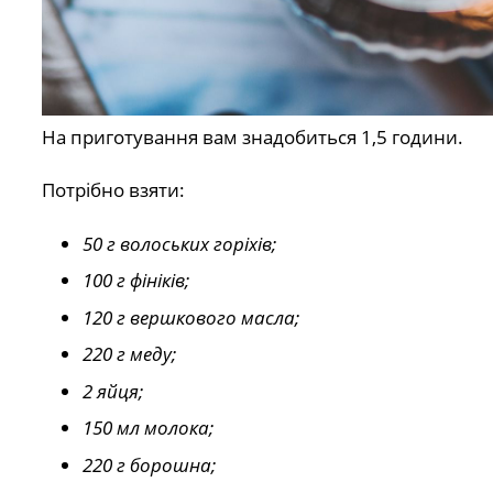
На приготування вам знадобиться 1,5 години.
Потрібно взяти:
50 г волоських горіхів;
100 г фініків;
120 г вершкового масла;
220 г меду;
2 яйця;
150 мл молока;
220 г борошна;