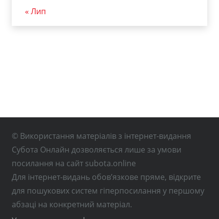
« Лип
© Використання матеріалів з інтернет-видання
Субота Онлайн дозволяється лише за умови
посилання на сайт subota.online
Для інтернет-видань обов’язкове пряме, відкрите
для пошукових систем гіперпосилання у першому
абзаці на конкретний матеріал.