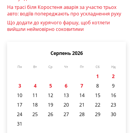
На трасі біля Коростеня аварія за участю трьох
авто: водіїв попереджають про ускладнення руху
Що додати до курячого фаршу, щоб котлети
вийшли неймовірно соковитими
Серпень 2026
Пн
Вт
Ср
Чт
Пт
Сб
Нд
1
2
3
4
5
6
7
8
9
10
11
12
13
14
15
16
17
18
19
20
21
22
23
24
25
26
27
28
29
30
31