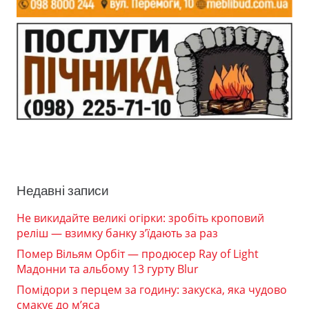
Недавні записи
Не викидайте великі огірки: зробіть кроповий
реліш — взимку банку з’їдають за раз
Помер Вільям Орбіт — продюсер Ray of Light
Мадонни та альбому 13 гурту Blur
Помідори з перцем за годину: закуска, яка чудово
смакує до м’яса