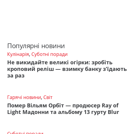
Популярні новини
Кулінарія
,
Суботні поради
Не викидайте великі огірки: зробіть
кроповий реліш — взимку банку з’їдають
за раз
Гарячі новини
,
Світ
Помер Вільям Орбіт — продюсер Ray of
Light Мадонни та альбому 13 гурту Blur
Суботні поради