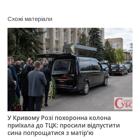
Схожі матеріали
У Кривому Розі похоронна колона
приїхала до ТЦК: просили відпустити
сина попрощатися з матір’ю