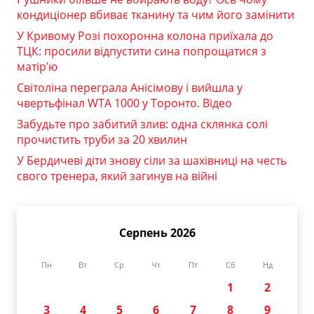
кондиціонер вбиває тканину та чим його замінити
У Кривому Розі похоронна колона приїхала до
ТЦК: просили відпустити сина попрощатися з
матір’ю
Світоліна переграла Анісімову і вийшла у
чвертьфінал WTA 1000 у Торонто. Відео
Забудьте про забитий злив: одна склянка солі
прочистить труби за 20 хвилин
У Бердичеві діти знову сіли за шахівниці на честь
свого тренера, який загинув на війні
Серпень 2026
Пн
Вт
Ср
Чт
Пт
Сб
Нд
1
2
3
4
5
6
7
8
9