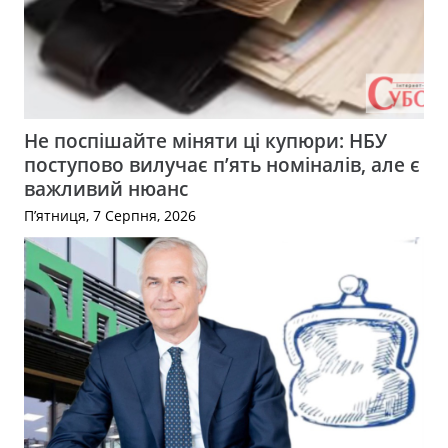
Не поспішайте міняти ці купюри: НБУ
поступово вилучає п’ять номіналів, але є
важливий нюанс
П’ятниця, 7 Серпня, 2026