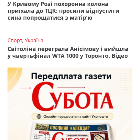
У Кривому Розі похоронна колона
приїхала до ТЦК: просили відпустити
сина попрощатися з матір’ю
Спорт
,
Україна
Світоліна переграла Анісімову і вийшла
у чвертьфінал WTA 1000 у Торонто. Відео