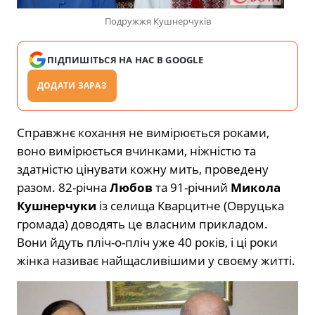
Подружжя Кушнерчуків
ПІДПИШІТЬСЯ НА НАС В GOOGLE
ДОДАТИ ЗАРАЗ
Справжнє кохання не вимірюється роками,
воно вимірюється вчинками, ніжністю та
здатністю цінувати кожну мить, проведену
разом. 82-річна
Любов
та 91-річний
Микола
Кушнерчуки
із селища Кварцитне (Овруцька
громада) доводять це власним прикладом.
Вони йдуть пліч-о-пліч уже 40 років, і ці роки
жінка називає найщасливішими у своєму житті.