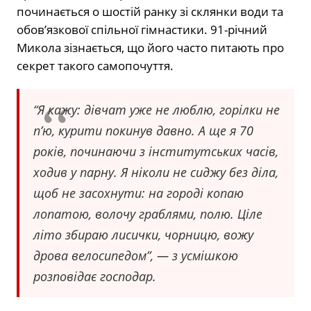
починається о шостій ранку зі склянки води та
обов’язкової спільної гімнастики. 91-річний
Микола зізнається, що його часто питають про
секрет такого самопочуття.
“Я кажу: дівчат уже не люблю, горілки не
п’ю, курити покинув давно. А ще я 70
років, починаючи з інститутських часів,
ходив у парну. Я ніколи не сиджу без діла,
щоб не засохнути: на городі копаю
лопатою, волочу граблями, полю. Ціле
літо збираю лисички, чорницю, вожу
дрова велосипедом”, — з усмішкою
розповідає господар.