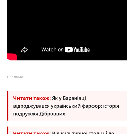
РЕКЛАМА
Читати також:
Як у Баранівці
відроджувався український фарфор: історія
подружжя Діброввих
Читати також:
Від культурної столиці до