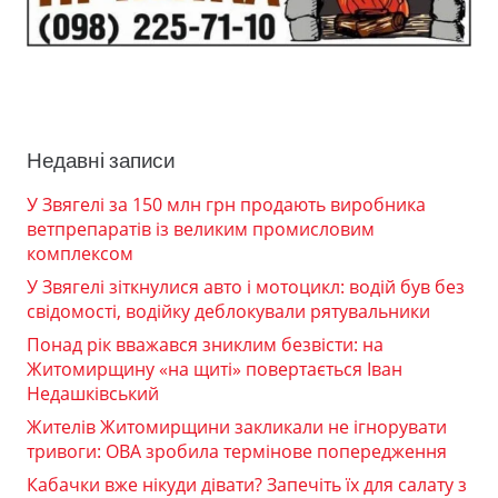
Недавні записи
У Звягелі за 150 млн грн продають виробника
ветпрепаратів із великим промисловим
комплексом
У Звягелі зіткнулися авто і мотоцикл: водій був без
свідомості, водійку деблокували рятувальники
Понад рік вважався зниклим безвісти: на
Житомирщину «на щиті» повертається Іван
Недашківський
Жителів Житомирщини закликали не ігнорувати
тривоги: ОВА зробила термінове попередження
Кабачки вже нікуди дівати? Запечіть їх для салату з