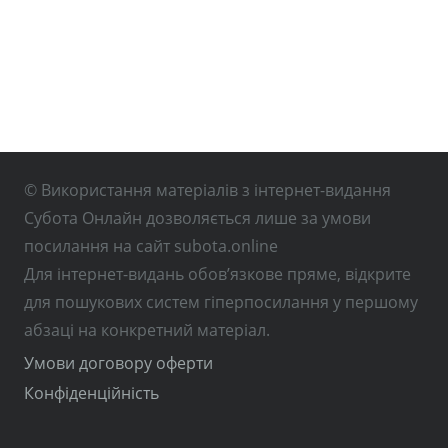
© Використання матеріалів з інтернет-видання
Субота Онлайн дозволяється лише за умови
посилання на сайт subota.online
Для інтернет-видань обов’язкове пряме, відкрите
для пошукових систем гіперпосилання у першому
абзаці на конкретний матеріал.
Умови договору оферти
Конфіденційність