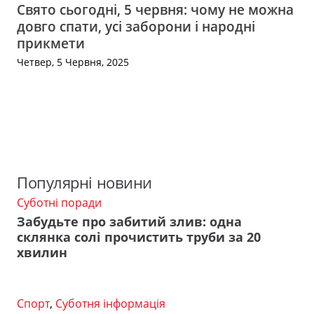
Свято сьогодні, 5 червня: чому не можна
довго спати, усі заборони і народні
прикмети
Четвер, 5 Червня, 2025
Популярні новини
Суботні поради
Забудьте про забитий злив: одна
склянка солі прочистить труби за 20
хвилин
Спорт
,
Суботня інформація