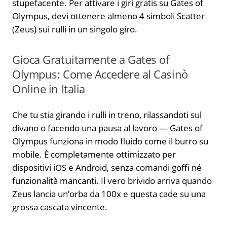
stupefacente. Per attivare i giri gratis su Gates of
Olympus, devi ottenere almeno 4 simboli Scatter
(Zeus) sui rulli in un singolo giro.
Gioca Gratuitamente a Gates of
Olympus: Come Accedere al Casinò
Online in Italia
Che tu stia girando i rulli in treno, rilassandoti sul
divano o facendo una pausa al lavoro — Gates of
Olympus funziona in modo fluido come il burro su
mobile. È completamente ottimizzato per
dispositivi iOS e Android, senza comandi goffi né
funzionalità mancanti. Il vero brivido arriva quando
Zeus lancia un’orba da 100x e questa cade su una
grossa cascata vincente.