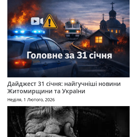
Дайджест 31 січня: найгучніші новини
Житомирщини та України
Неділя, 1 Лютого, 2026