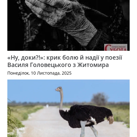
«Ну, доки?!»: крик болю й надії у поезії
Василя Головецького з Житомира
Понеділок, 10 Листопада, 2025