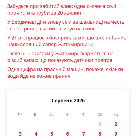
Забудьте про забитий злив: одна склянка солі
прочистить труби за 20 хвилин
У Бердичеві діти знову сіли за шахівниці на честь
свого тренера, який загинув на війні
У 21 рік працює з боєприпасами: що вже побачив
наймолодший сапер Житомирщини
Після нічної атаки у Житомирі скаржаться на
різкий запах: що показують датчики повітря
Одна цифра на пральній машині покаже, скільки
води йде на кожне прання
Серпень 2026
Пн
Вт
Ср
Чт
Пт
Сб
Нд
1
2
3
4
5
6
7
8
9