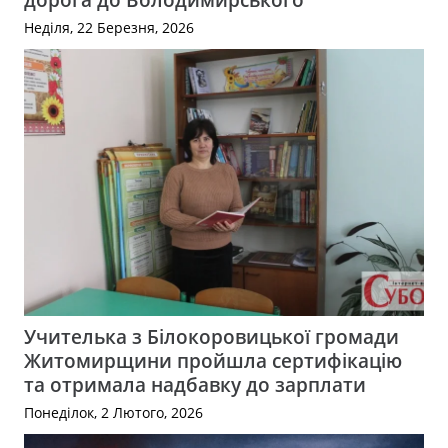
Неділя, 22 Березня, 2026
Учителька з Білокоровицької громади
Житомирщини пройшла сертифікацію
та отримала надбавку до зарплати
Понеділок, 2 Лютого, 2026