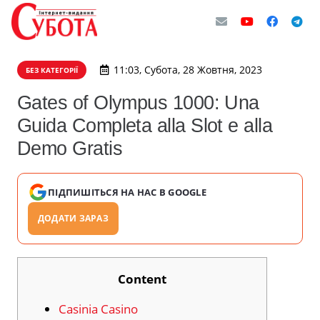
11:03, Субота, 28 Жовтня, 2023
БЕЗ КАТЕГОРІЇ
Gates of Olympus 1000: Una
Guida Completa alla Slot e alla
Demo Gratis
ПІДПИШІТЬСЯ НА НАС В GOOGLE
ДОДАТИ ЗАРАЗ
Content
Casinia Casino