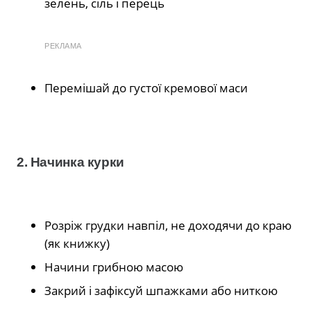
зелень, сіль і перець
РЕКЛАМА
Перемішай до густої кремової маси
2. Начинка курки
Розріж грудки навпіл, не доходячи до краю
(як книжку)
Начини грибною масою
Закрий і зафіксуй шпажками або ниткою