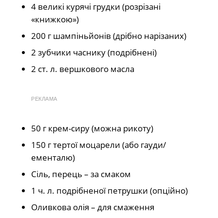
4 великі курячі грудки (розрізані
«книжкою»)
200 г шампіньйонів (дрібно нарізаних)
2 зубчики часнику (подрібнені)
2 ст. л. вершкового масла
РЕКЛАМА
50 г крем-сиру (можна рикоту)
150 г тертої моцарели (або гауди/
ементалю)
Сіль, перець – за смаком
1 ч. л. подрібненої петрушки (опційно)
Оливкова олія – для смаження