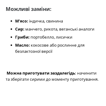
Можливі заміни:
М’ясо:
індичка, свинина
Сир:
манчего, рикота, веганські аналоги
Гриби:
портобелло, лисички
Масло:
кокосове або рослинне для
безлактозної версії
Можна приготувати заздалегідь
: начинити
та зберігати сирими до моменту приготування.