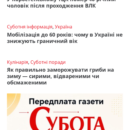
чоловік після проходження ВЛК
Суботня інформація
,
Україна
Мобілізація до 60 років: чому в Україні не
знижують граничний вік
Кулінарія
,
Суботні поради
Як правильно заморожувати гриби на
зиму — сирими, відвареними чи
обсмаженими