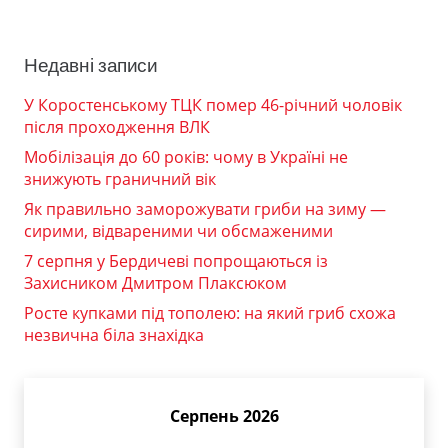
Недавні записи
У Коростенському ТЦК помер 46-річний чоловік
після проходження ВЛК
Мобілізація до 60 років: чому в Україні не
знижують граничний вік
Як правильно заморожувати гриби на зиму —
сирими, відвареними чи обсмаженими
7 серпня у Бердичеві попрощаються із
Захисником Дмитром Плаксюком
Росте купками під тополею: на який гриб схожа
незвична біла знахідка
Серпень 2026