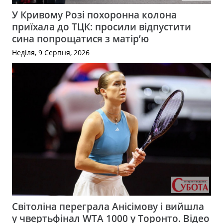
У Кривому Розі похоронна колона
приїхала до ТЦК: просили відпустити
сина попрощатися з матір’ю
Неділя, 9 Серпня, 2026
Світоліна переграла Анісімову і вийшла
у чвертьфінал WTA 1000 у Торонто. Відео