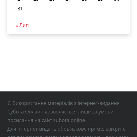
31
« Лип
© Використання матеріалів з інтернет-видання
Субота Онлайн дозволяється лише за умови
посилання на сайт subota.online
Для інтернет-видань обов’язкове пряме, відкрите