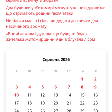
серпні й встигнути зібрати
Два будинки у Житомирі можуть уже не відновити:
що отримають родини після атаки
Не тільки масло і сіль: що додати до гречки для
насиченого аромату
«Вночі лежала і думала: що буде, то буде»:
жителька Житомирщини 9 днів блукала лісом
Серпень 2026
Пн
Вт
Ср
Чт
Пт
Сб
Нд
1
2
3
4
5
6
7
8
9
10
11
12
13
14
15
16
17
18
19
20
21
22
23
24
25
26
27
28
29
30