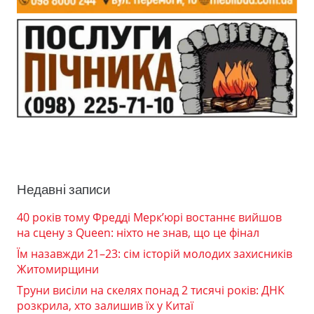
Недавні записи
40 років тому Фредді Мерк’юрі востаннє вийшов
на сцену з Queen: ніхто не знав, що це фінал
Їм назавжди 21–23: сім історій молодих захисників
Житомирщини
Труни висіли на скелях понад 2 тисячі років: ДНК
розкрила, хто залишив їх у Китаї