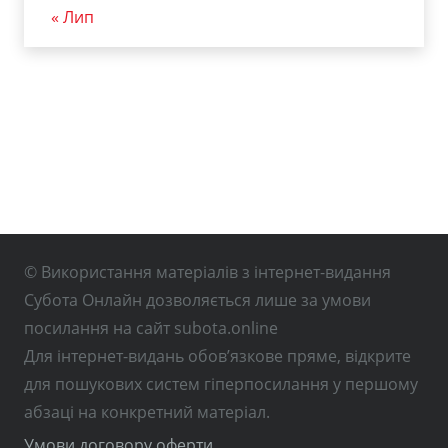
« Лип
© Використання матеріалів з інтернет-видання
Субота Онлайн дозволяється лише за умови
посилання на сайт subota.online
Для інтернет-видань обов’язкове пряме, відкрите
для пошукових систем гіперпосилання у першому
абзаці на конкретний матеріал.
Умови договору оферти