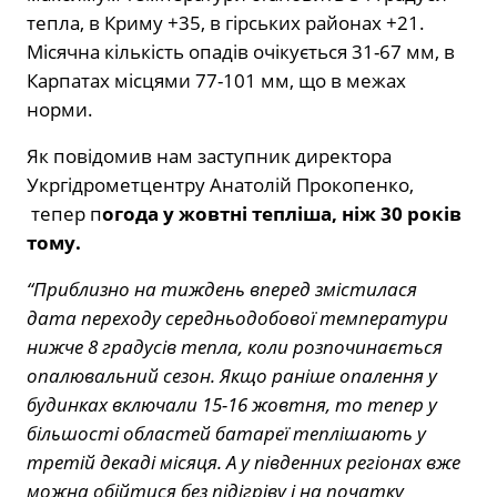
тепла, в Криму +35, в гірських районах +21.
Місячна кількість опадів очікується 31-67 мм, в
Карпатах місцями 77-101 мм, що в межах
норми.
Як повідомив нам заступник директора
Укргідрометцентру Анатолій Прокопенко,
тепер п
огода у жовтні тепліша, ніж 30 років
тому.
“Приблизно на тиждень вперед змістилася
дата переходу середньодобової температури
нижче 8 градусів тепла, коли розпочинається
опалювальний сезон. Якщо раніше опалення у
будинках включали 15-16 жовтня, то тепер у
більшості областей батареї теплішають у
третій декаді місяця. А у південних регіонах вже
можна обійтися без підігріву і на початку