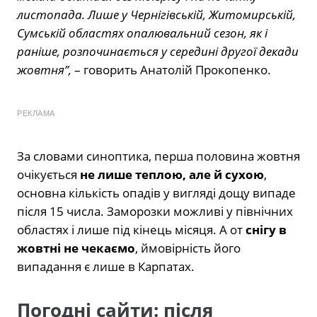
листопада. Лише у Чернігівській, Житомирській,
Сумській областях опалювальний сезон, як і
раніше, розпочинається у середині другої декади
жовтня”,
– говорить Анатолій Прокопенко.
РЕКЛАМА
За словами синоптика, перша половина жовтня
очікується
не лише теплою, але й сухою
,
основна кількість опадів у вигляді дощу випаде
після 15 числа. Заморозки можливі у північних
областях і лише під кінець місяця. А от
снігу в
жовтні не чекаємо
, ймовірність його
випадання є лише в Карпатах.
Погодні сайти: після