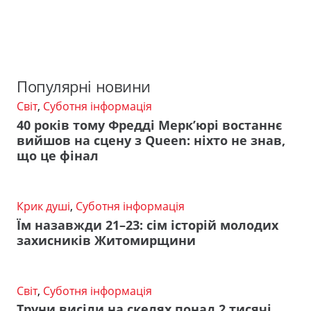
Популярні новини
Світ
,
Суботня інформація
40 років тому Фредді Мерк’юрі востаннє
вийшов на сцену з Queen: ніхто не знав,
що це фінал
Крик душі
,
Суботня інформація
Їм назавжди 21–23: сім історій молодих
захисників Житомирщини
Світ
,
Суботня інформація
Труни висіли на скелях понад 2 тисячі