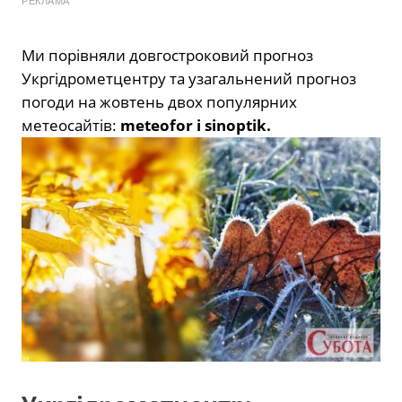
РЕКЛАМА
Ми порівняли довгостроковий прогноз
Укргідрометцентру та узагальнений прогноз
погоди на жовтень двох популярних
метеосайтів:
meteofor
і
sinoptik
.