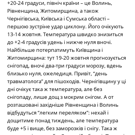
+20-24 градуси, північ країни – це Волинь,
Рівненщина, Житомирщина, а також
Чернігівська, Київська і Сумська області –
першою зустріне удар циклону. Його очікують
13-14 жовтня. Температура швидко знизиться
до +2-4 градусів удень і нижче нуля вночі.
Найбільше потерпатимуть Київщина і
Житомирщина: тут 19-20 жовтня прогнозується
снігопад, вночі два-три градуси морозу, вдень
близько нуля, ожеледиця. Привіт, “день
травматолога” для пішоходів. Чернігівщину у ці
дні очікує така ж температура, але без
снігопаду, лише дощ з мокрим снігом. А от
розташовані західніше Рівненщина і Волинь
відбудуться “легким переляком”: нехай і
дощитиме понад тиждень, але температура
буде +5 і вище, без заморозків і снігу. Така ж