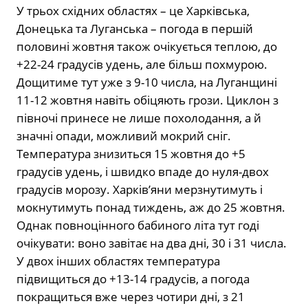
У трьох східних областях – це Харківська,
Донецька та Луганська – погода в першій
половині жовтня також очікується теплою, до
+22-24 градусів удень, але більш похмурою.
Дощитиме тут уже з 9-10 числа, на Луганщині
11-12 жовтня навіть обіцяють грози. Циклон з
півночі принесе не лише похолодання, а й
значні опади, можливий мокрий сніг.
Температура знизиться 15 жовтня до +5
градусів удень, і швидко впаде до нуля-двох
градусів морозу. Харків’яни мерзнутимуть і
мокнутимуть понад тиждень, аж до 25 жовтня.
Однак повноцінного бабиного літа тут годі
очікувати: воно завітає на два дні, 30 і 31 числа.
У двох інших областях температура
підвищиться до +13-14 градусів, а погода
покращиться вже через чотири дні, з 21