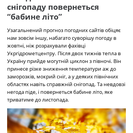
снігопаду повернеться
“бабине літо”
Узагальнений прогноз погодних сайтів обіцяє
нам зовсім іншу, набагато суворішу погоду в
жовтні, ніж розрахували фахівці
Укргідрометцентру. Після двох тижнів тепла в
Україну прийде могутній циклон з півночі. Він
принесе різке зниження температури аж до
заморозків, мокрий сніг, а у деяких північних
областях навіть справжній снігопад. Та невдовзі
негода піде, і повернеться бабине літо, яке
триватиме до листопада.