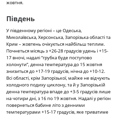
жовтня.
Південь
У південному регіоні – це Одеська,
Миколаївська, Херсонська, Запорізька області та
Крим – жовтень очікується найбільш теплим.
Почнеться місяць з +26-28 градусів удень і +15-
17 вночі, надалі “грубка буде поступово
холонути”, денна температура до 15 жовтня
знизиться до +17-19 градусів, нічна до +10-12.
Всі області, крім Запорізької, майже не відчують
холодного подиху циклону, та й у Запорізькій
денна температура впаде до +3-5 градусів лише
на чотири дні, з 16 по 19 жовтня. Надалі у регіон
повернеться бабине літо з денними
температурами +15-17 градусів, яке триватиме