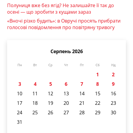
Полуниця вже без ягід? Не залишайте її так до
осені — що зробити з кущами зараз
«Вночі різко будить»: в Овручі просять прибрати
голосові повідомлення про повітряну тривогу
Серпень 2026
Пн
Вт
Ср
Чт
Пт
Сб
Нд
1
2
3
4
5
6
7
8
9
10
11
12
13
14
15
16
17
18
19
20
21
22
23
24
25
26
27
28
29
30
31