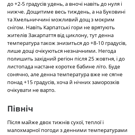
до +2-5 градусів удень, а вночі навіть до нуля і
нижче. Дощитиме весь тиждень, а на Буковині
та Хмельниччині можливий дощ з мокрим
снігом. Навіть Карпатські гори не врятують
жителів Закарпаття від циклону, тут денна
температура також знизиться до +8-10 градусів,
лише дощі очікуються незначними. Негода
полишить західний регіон після 25 жовтня, і до
листопада настане коротке бабине літо. Буде
сонячно, але денна температура вже не сягне
понад +15 градусів, хоча й нічних заморозків
очікувати не варто.
Північ
Після майже двох тижнів сухої, теплої і
малохмарної погоди з денними температурами