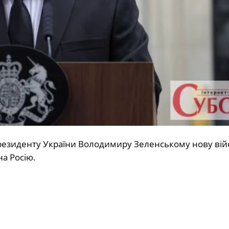
резиденту України Володимиру Зеленському нову вій
а Росію.