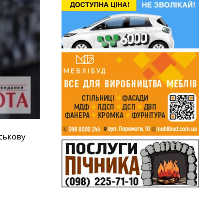
ськову