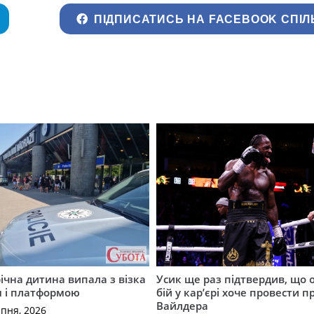
ПІДПИСАТИСЬ НА FACEBOOK СПІЛ
річна дитина випала з візка
Усик ще раз підтвердив, що 
м і платформою
бій у кар’єрі хоче провести п
Вайлдера
рпня, 2026