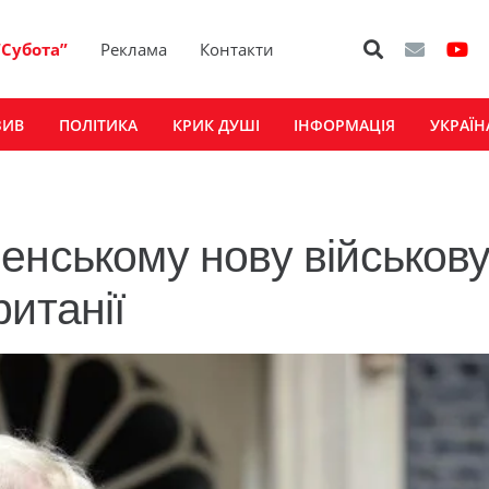
“Субота”
Реклама
Контакти
ЗИВ
ПОЛІТИКА
КРИК ДУШІ
ІНФОРМАЦІЯ
УКРАЇН
енському нову військов
итанії