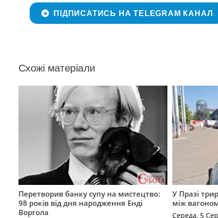
ПІДПИСАТИСЬ НА TELEGRAM КАНАЛ
Схожі матеріали
Перетворив банку супу на мистецтво:
У Празі три
98 років від дня народження Енді
між вагоно
Воргола
Середа, 5 Се