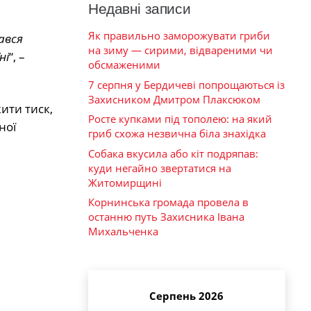
Недавні записи
Як правильно заморожувати гриби
ався
на зиму — сирими, відвареними чи
ні
“, –
обсмаженими
7 серпня у Бердичеві попрощаються із
Захисником Дмитром Плаксюком
ити тиск,
Росте купками під тополею: на який
ної
гриб схожа незвична біла знахідка
Собака вкусила або кіт подряпав:
куди негайно звертатися на
Житомирщині
Корнинська громада провела в
останню путь Захисника Івана
Михальченка
Серпень 2026