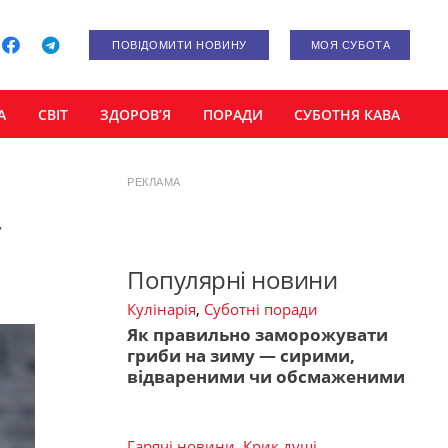
ПОВІДОМИТИ НОВИНУ
МОЯ СУБОТА
А
СВІТ
ЗДОРОВ’Я
ПОРАДИ
СУБОТНЯ КАВА
РЕКЛАМА
у
Популярні новини
Кулінарія
,
Суботні поради
Як правильно заморожувати
гриби на зиму — сирими,
відвареними чи обсмаженими
Гарячі новини
,
Крик душі