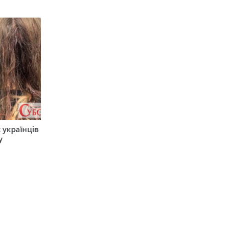
 українців
у