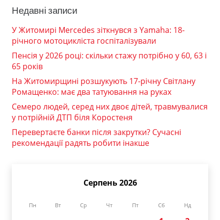
Недавні записи
У Житомирі Mercedes зіткнувся з Yamaha: 18-
річного мотоцикліста госпіталізували
Пенсія у 2026 році: скільки стажу потрібно у 60, 63 і
65 років
На Житомирщині розшукують 17-річну Світлану
Ромащенко: має два татуювання на руках
Семеро людей, серед них двоє дітей, травмувалися
у потрійній ДТП біля Коростеня
Перевертаєте банки після закрутки? Сучасні
рекомендації радять робити інакше
Серпень 2026
Пн
Вт
Ср
Чт
Пт
Сб
Нд