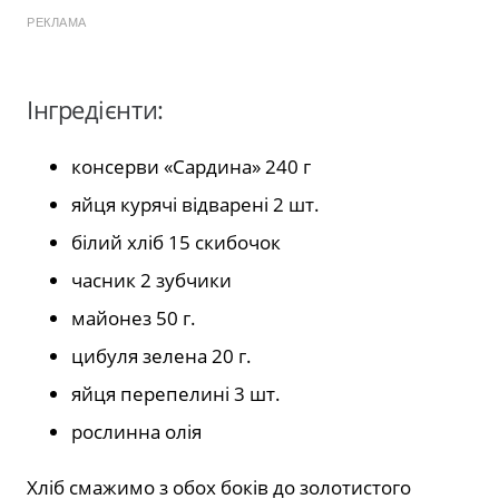
РЕКЛАМА
Інгредієнти:
консерви «Сардина» 240 г
яйця курячі відварені 2 шт.
білий хліб 15 скибочок
часник 2 зубчики
майонез 50 г.
цибуля зелена 20 г.
яйця перепелині 3 шт.
рослинна олія
Хліб смажимо з обох боків до золотистого