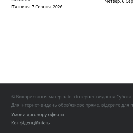
Четвер, 6 Се
П’ятниця, 7 Серпня, 2026
© Використання матеріалів з інтернет-видання Субота 
Для інтернет-видань обов’язкове пряме, відкрите для 
Умови договору оферти
Конфіденційність