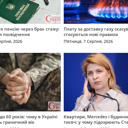
е пенсію через брак стажу:
Плату за доставку газу скасу
и посвідчення
стосуються нові правила
ерпня, 2026
П’ятниця, 7 Серпня, 2026
до 60 років: чому в Україні
Квартири, Mercedes і будинок
ь граничний вік
тисяч: у чому підозрюють С