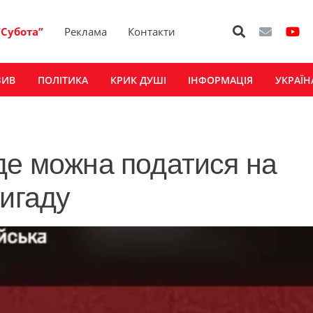
“Субота”
Реклама
Контакти
ЗИВ
ПОЛІТИКА
КРИК ДУШІ
ІНФОРМАЦІЯ
УКРАЇН
де можна податися на
ригаду