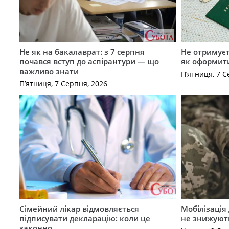
Не як на бакалаврат: з 7 серпня
Не отримуєт
почався вступ до аспірантури — що
як оформит
важливо знати
П’ятниця, 7 С
П’ятниця, 7 Серпня, 2026
Сімейний лікар відмовляється
Мобілізація 
підписувати декларацію: коли це
не знижуют
законно