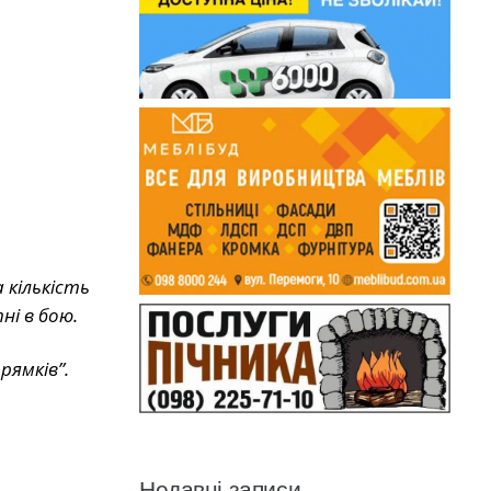
 кількість
ні в бою.
рямків”.
Недавні записи