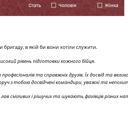
бригаду, в якій би вони хотіли служити.
исокий рівень підготовки кожного бійця.
професіоналів та справжніх друзів. Їх досвід та велика
поруч з тобою досвідчені командири, уважні та непохит
ав сміливих і рішучих та шукають фахівців різних нап