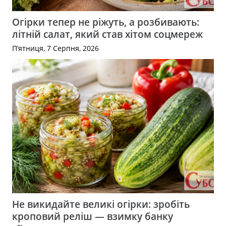
Огірки тепер не ріжуть, а розбивають:
літній салат, який став хітом соцмереж
П’ятниця, 7 Серпня, 2026
Не викидайте великі огірки: зробіть
кроповий реліш — взимку банку