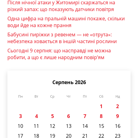
Після нічної атаки у Житомирі скаржаться на
різкий запах: що показують датчики повітря
Одна цифра на пральній машині покаже, скільки
води йде на кожне прання
Бабусині пиріжки з ревенем — не «отрута»:
небезпека ховається в іншій частині рослини
Сьогодні 9 серпня: що насправді не можна
робити, а що є лише народним повір’ям
Серпень 2026
Пн
Вт
Ср
Чт
Пт
Сб
Нд
1
2
3
4
5
6
7
8
9
10
11
12
13
14
15
16
17
18
19
20
21
22
23