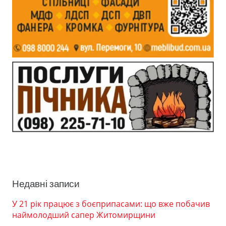
Недавні записи
У 21 рік працює з боєприпасами: що вже побачив
наймолодший сапер Житомирщини