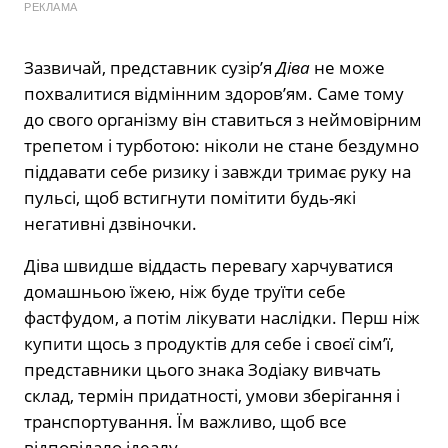
РЕКЛАМА
Зазвичай, представник сузір’я
Діва
не може
похвалитися відмінним здоров’ям. Саме тому
до свого організму він ставиться з неймовірним
трепетом і турботою: ніколи не стане бездумно
піддавати себе ризику і завжди тримає руку на
пульсі, щоб встигнути помітити будь-які
негативні дзвіночки.
Діва швидше віддасть перевагу харчуватися
домашньою їжею, ніж буде труїти себе
фастфудом, а потім лікувати наслідки. Перш ніж
купити щось з продуктів для себе і своєї сім’ї,
представники цього знака Зодіаку вивчать
склад, термін придатності, умови зберігання і
транспортування. Їм важливо, щоб все
відповідало ідеалу.