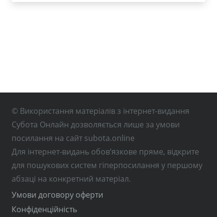
© Використання матеріалів з інтернет-видання
Субота Онлайн дозволяється лише за умови
посилання на сайт subota.online
Для інтернет-видань обов’язкове пряме, відкрите
для пошукових систем гіперпосилання у першому
абзаці на конкретний матеріал.
Умови договору оферти
Конфіденційність