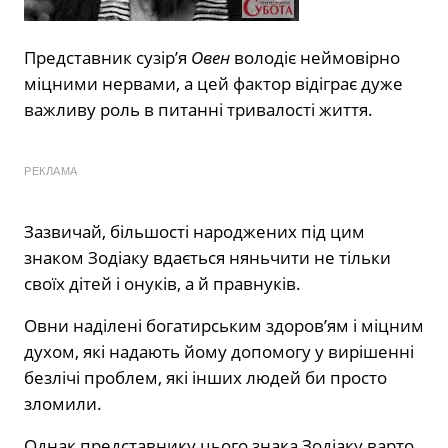
Представник сузір’я
Овен
володіє неймовірно
міцними нервами, а цей фактор відіграє дуже
важливу роль в питанні тривалості життя.
РЕКЛАМА
Зазвичай, більшості народжених під цим
знаком Зодіаку вдається няньчити не тільки
своїх дітей і онуків, а й правнуків.
Овни наділені богатирським здоров’ям і міцним
духом, які надають йому допомогу у вирішенні
безлічі проблем, які інших людей би просто
зломили.
Однак представнику цього знака Зодіаку варто