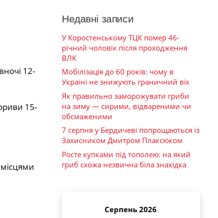
Недавні записи
У Коростенському ТЦК помер 46-
річний чоловік після проходження
ВЛК
вночі 12-
Мобілізація до 60 років: чому в
Україні не знижують граничний вік
Як правильно заморожувати гриби
на зиму — сирими, відвареними чи
ориви 15-
обсмаженими
7 серпня у Бердичеві попрощаються із
Захисником Дмитром Плаксюком
Росте купками під тополею: на який
гриб схожа незвична біла знахідка
 місцями
Серпень 2026