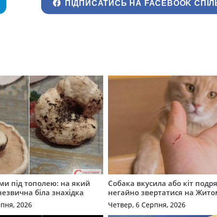
ПІДПИСАТИСЬ НА FACEBOOK СПІЛ
ми під тополею: на який
Собака вкусила або кіт подр
незвична біла знахідка
негайно звертатися на Жит
рпня, 2026
Четвер, 6 Серпня, 2026