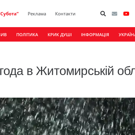
“Субота”
Реклама
Контакти
ЗИВ
ПОЛІТИКА
КРИК ДУШІ
ІНФОРМАЦІЯ
УКРАЇН
погода в Житомирській об