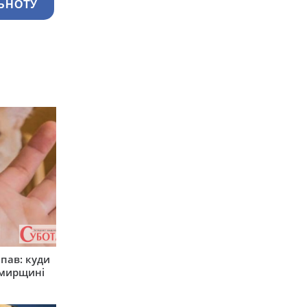
ЬНОТУ
япав: куди
омирщині