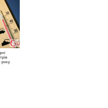
рні
трів
 року