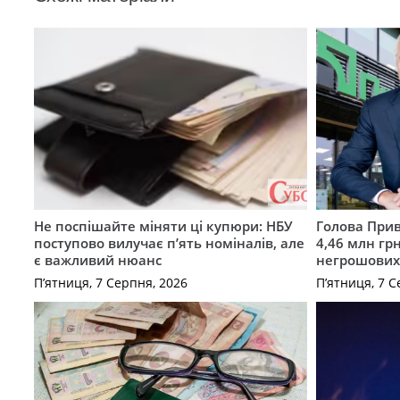
Не поспішайте міняти ці купюри: НБУ
Голова Прив
поступово вилучає п’ять номіналів, але
4,46 млн грн
є важливий нюанс
негрошових
П’ятниця, 7 Серпня, 2026
П’ятниця, 7 С