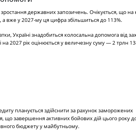
е зростання державних запозичень. Очікується, що на 
, а вже у 2027-му ця цифра збільшиться до 113%.
тки, Україні знадобиться колосальна допомога від за
 на 2027 рік оцінюється у величезну суму — 2 трлн 13
едиту планується здійснити за рахунок заморожених
ься, що завершення активних бойових дій цього року 
авного бюджету у майбутньому.