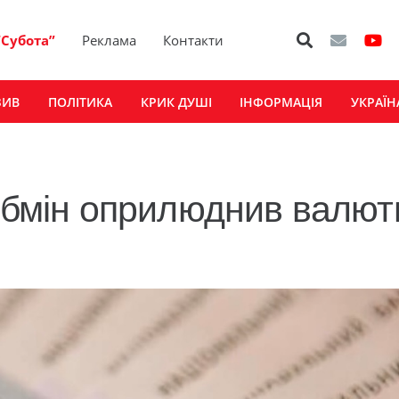
“Субота”
Реклама
Контакти
ЗИВ
ПОЛІТИКА
КРИК ДУШІ
ІНФОРМАЦІЯ
УКРАЇН
Кабмін оприлюднив валю