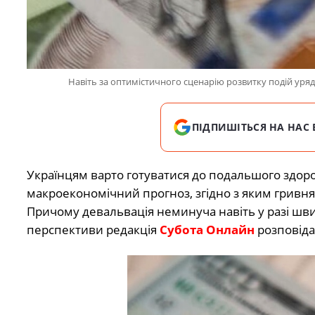
Навіть за оптимістичного сценарію розвитку подій уря
ПІДПИШІТЬСЯ НА НАС 
Українцям варто готуватися до подальшого здор
макроекономічний прогноз, згідно з яким гривн
Причому девальвація неминуча навіть у разі шви
перспективи редакція
Субота Онлайн
розповіда