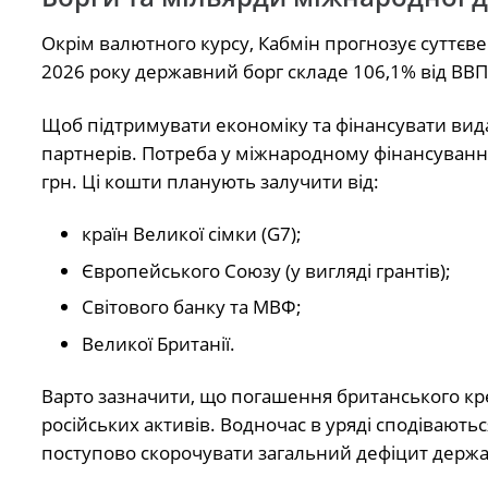
Окрім валютного курсу, Кабмін прогнозує суттєв
2026 року державний борг складе 106,1% від ВВП
Щоб підтримувати економіку та фінансувати вида
партнерів. Потреба у міжнародному фінансуванні
грн. Ці кошти планують залучити від:
країн Великої сімки (G7);
Європейського Союзу (у вигляді грантів);
Світового банку та МВФ;
Великої Британії.
Варто зазначити, що погашення британського кр
російських активів. Водночас в уряді сподівают
поступово скорочувати загальний дефіцит держ