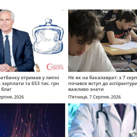
атБанку отримав у липні
Не як на бакалаврат: з 7 сер
 зарплати та 653 тис. грн
почався вступ до аспірантур
 благ
важливо знати
ерпня, 2026
П’ятниця, 7 Серпня, 2026