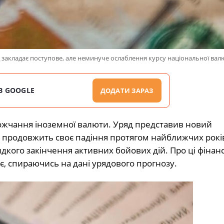
д закладає поступове, але неминуче ослаблення курсу національної вал
В GOOGLE
ДОДАТИ ЗАРАЗ
ожчання іноземної валюти. Уряд представив новий
я продовжить своє падіння протягом найближчих рокі
дкого закінчення активних бойових дій. Про ці фінанс
є, спираючись на дані урядового прогнозу.