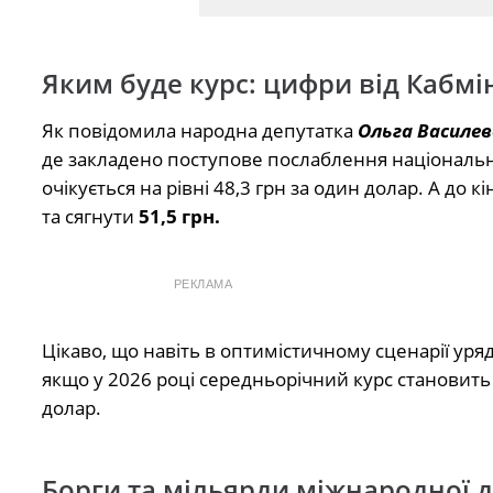
Яким буде курс: цифри від Кабмі
Як повідомила народна депутатка
Ольга Василе
де закладено поступове послаблення національн
очікується на рівні 48,3 грн за один долар. А до
та сягнути
51,5 грн.
РЕКЛАМА
Цікаво, що навіть в оптимістичному сценарії уря
якщо у 2026 році середньорічний курс становить 4
долар.
Борги та мільярди міжнародної 