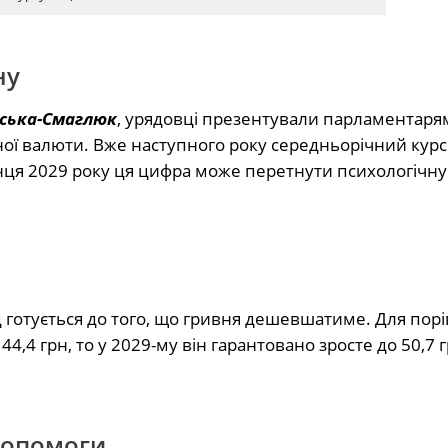
ну
вська-Смаглюк
, урядовці презентували парламентаря
ої валюти. Вже наступного року середньорічний курс
 кінця 2029 року ця цифра може перетнути психологічн
д готується до того, що гривня дешевшатиме. Для пор
4,4 грн, то у 2029-му він гарантовано зросте до 50,7 г
допомоги