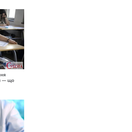
пня
и — що