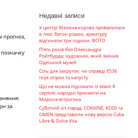
Недавні записи
У центрі Малина корова провалилася
в люк: бетон різали, арматуру
м прогноз,
відгинали три години. ФОТО
П’ять років без Олександра
у позначку
Ройтбурда: художник, який змінив
Одеський музей
Сіль для закруток: чи справді Е536
псує огірки та капусту
Що не можна піднімати із землі 8
серпня: народні прикмети на
івняння:
Мирона-вітрогона
рн за
Суботній хіт-парад: COKAINÉ, KODI та
OMEN представили нову версію Cuba
Libre & Dolce Vita