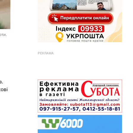
юти.
РЕКЛАМА
в.
ові