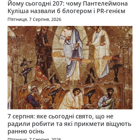
Йому сьогодні 207: чому Пантелеймона
Куліша назвали б блогером і PR-генієм
П’ятниця, 7 Серпня, 2026
7 серпня: яке сьогодні свято, що не
радили робити та які прикмети віщують
ранню осінь
П’ятниця, 7 Серпня, 2026