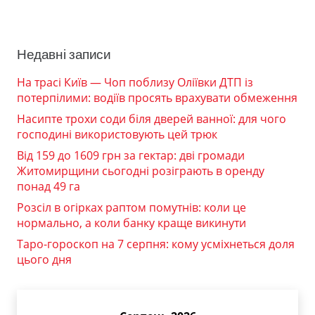
Недавні записи
На трасі Київ — Чоп поблизу Оліївки ДТП із
потерпілими: водіїв просять врахувати обмеження
Насипте трохи соди біля дверей ванної: для чого
господині використовують цей трюк
Від 159 до 1609 грн за гектар: дві громади
Житомирщини сьогодні розіграють в оренду
понад 49 га
Розсіл в огірках раптом помутнів: коли це
нормально, а коли банку краще викинути
Таро-гороскоп на 7 серпня: кому усміхнеться доля
цього дня