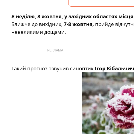
У неділю, 8 жовтня, у західних областях місцями
Ближче до вихідних,
7-8 жовтня,
прийде відчутне
невеликими дощами.
РЕКЛАМА
Такий прогноз озвучив синоптик
Ігор Кібальчи