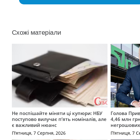
Схожі матеріали
Не поспішайте міняти ці купюри: НБУ
Голова Прив
поступово вилучає п’ять номіналів, але
4,46 млн грн
є важливий нюанс
негрошових
П’ятниця, 7 Серпня, 2026
П’ятниця, 7 С