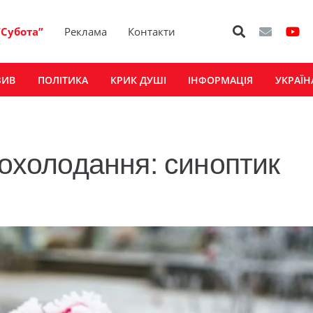
“Субота”
Реклама
Контакти
ЗИВ
ПОЛІТИКА
КРИК ДУШІ
ІНФОРМАЦІЯ
УКРАЇН
похолодання: синоптик