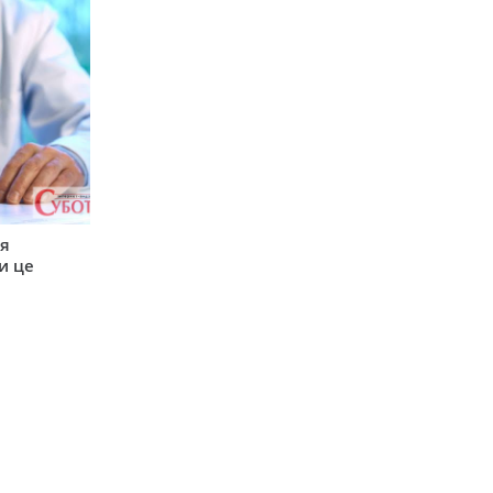
ся
и це