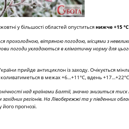
жовтні у більшості областей опуститься
нижче +15 °С
я прохолодною, вітряною погодою, місцями з невели
ови погоди укладаються в кліматичну норму для цього
країни прийде антициклон із заходу. Очікується мінл
чі коливатиметься в межах +6…+11°С, вдень +17…+22°С
онічності над країнами Балтії, значно знизиться тиск 
 західних регіонів. На Лівобережжі та у південних обл
у його прогнозі.