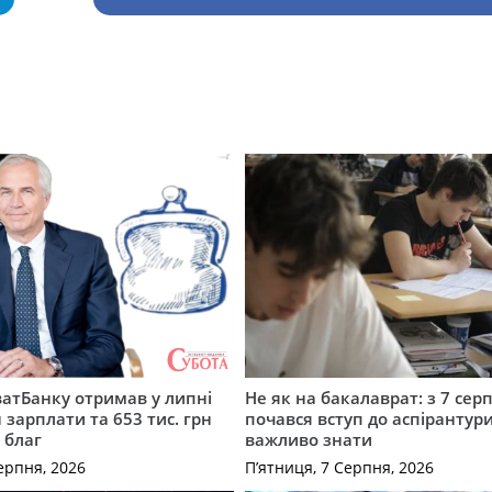
атБанку отримав у липні
Не як на бакалаврат: з 7 сер
 зарплати та 653 тис. грн
почався вступ до аспірантур
 благ
важливо знати
ерпня, 2026
П’ятниця, 7 Серпня, 2026