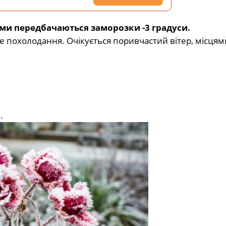
 передбачаються​​​​​​​ заморозки -3 градуси.
 похолодання. Очікується поривчастий вітер, місцям
ч
.