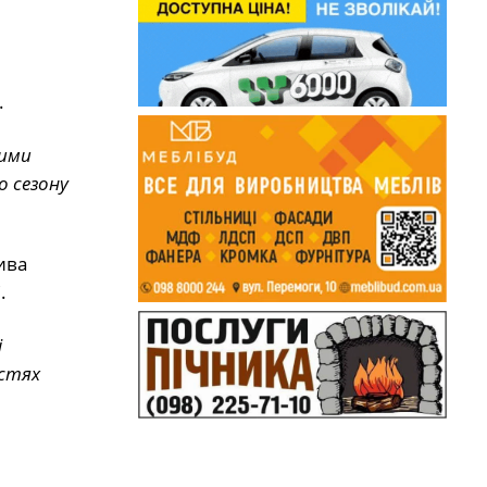
.
кими
 сезону
ива
.
і
астях