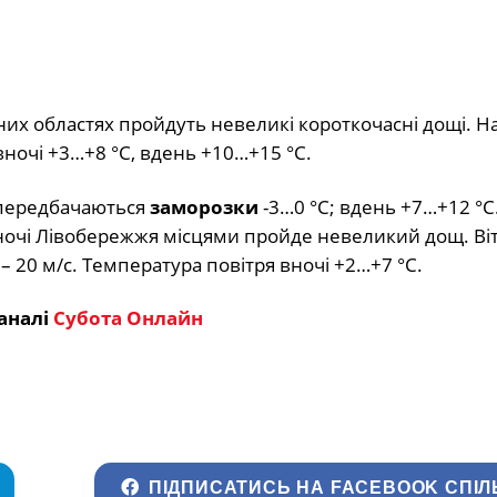
ічних областях пройдуть невеликі короткочасні дощі. Н
вночі +3…+8 °С, вдень +10…+15 °С.
и передбачаються
заморозки
-3…0 °С; вдень +7…+12 °С
івночі Лівобережжя місцями пройде невеликий дощ. Ві
 – 20 м/с. Температура повітря вночі +2…+7 °С.
аналі
Субота Онлайн
ПІДПИСАТИСЬ НА FACEBOOK СПІЛ