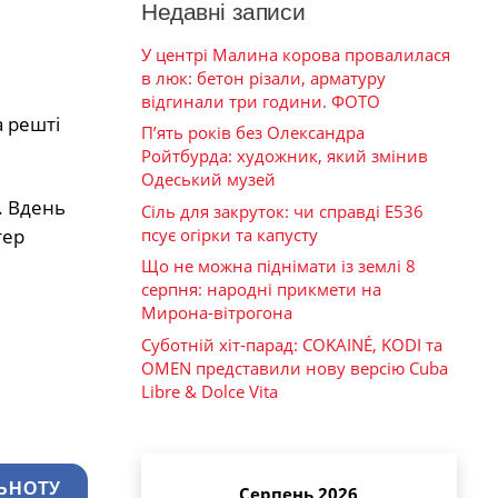
Недавні записи
У центрі Малина корова провалилася
в люк: бетон різали, арматуру
відгинали три години. ФОТО
а решті
П’ять років без Олександра
Ройтбурда: художник, який змінив
Одеський музей
. Вдень
Сіль для закруток: чи справді Е536
псує огірки та капусту
тер
Що не можна піднімати із землі 8
серпня: народні прикмети на
Мирона-вітрогона
Суботній хіт-парад: COKAINÉ, KODI та
OMEN представили нову версію Cuba
Libre & Dolce Vita
ЬНОТУ
Серпень 2026