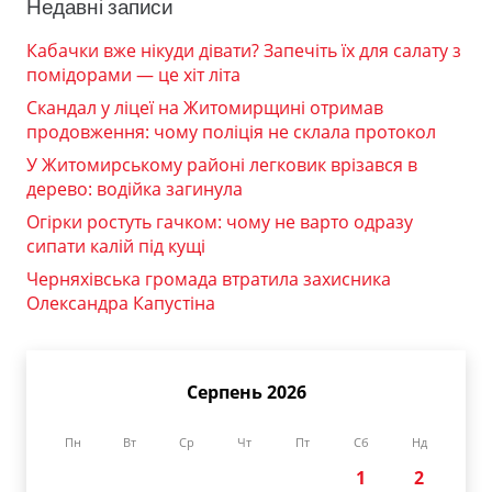
Недавні записи
Кабачки вже нікуди дівати? Запечіть їх для салату з
помідорами — це хіт літа
Скандал у ліцеї на Житомирщині отримав
продовження: чому поліція не склала протокол
У Житомирському районі легковик врізався в
дерево: водійка загинула
Огірки ростуть гачком: чому не варто одразу
сипати калій під кущі
Черняхівська громада втратила захисника
Олександра Капустіна
Серпень 2026
Пн
Вт
Ср
Чт
Пт
Сб
Нд
1
2