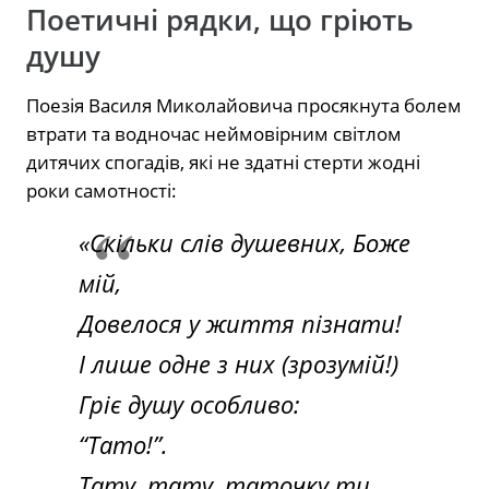
Поетичні рядки, що гріють
душу
Поезія Василя Миколайовича просякнута болем
втрати та водночас неймовірним світлом
дитячих спогадів, які не здатні стерти жодні
роки самотності:
«Скільки слів душевних, Боже
мій,
Довелося у життя пізнати!
І лише одне з них (зрозумій!)
Гріє душу особливо:
“Тато!”.
Тату, тату, таточку ти