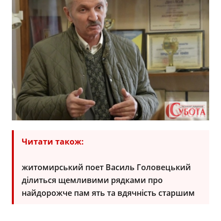
Читати також:
житомирський поет Василь Головецький
ділиться щемливими рядками про
найдорожче пам ять та вдячність старшим