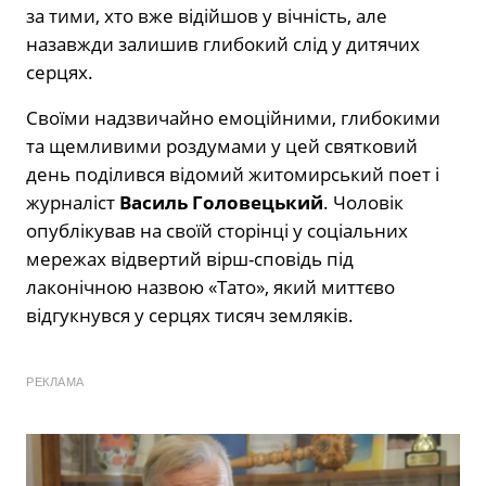
за тими, хто вже відійшов у вічність, але
назавжди залишив глибокий слід у дитячих
серцях.
Своїми надзвичайно емоційними, глибокими
та щемливими роздумами у цей святковий
день поділився відомий житомирський поет і
журналіст
Василь Головецький
. Чоловік
опублікував на своїй сторінці у соціальних
мережах відвертий вірш-сповідь під
лаконічною назвою «Тато», який миттєво
відгукнувся у серцях тисяч земляків.
РЕКЛАМА