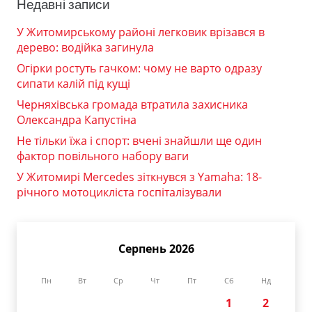
Недавні записи
У Житомирському районі легковик врізався в
дерево: водійка загинула
Огірки ростуть гачком: чому не варто одразу
сипати калій під кущі
Черняхівська громада втратила захисника
Олександра Капустіна
Не тільки їжа і спорт: вчені знайшли ще один
фактор повільного набору ваги
У Житомирі Mercedes зіткнувся з Yamaha: 18-
річного мотоцикліста госпіталізували
Серпень 2026
Пн
Вт
Ср
Чт
Пт
Сб
Нд
1
2