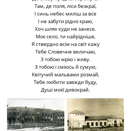
Там, де поля, ліси безкраї,
І синь небес миліш за все
І не забути рідно краю,
Хоч шлях куди не занесе.
Моє село, ти найрідніше,
Я ствердно всім на світ кажу
Тебе Словечне величаю,
З тобою мрію і живу.
З тобою і сміюсь й сумую,
Квітучий мальвами розмай,
Тебе любити завжди буду,
Душі моєї дивокрай.