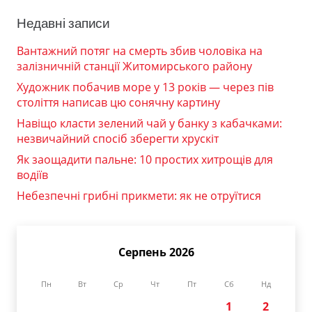
Недавні записи
Вантажний потяг на смерть збив чоловіка на
залізничній станції Житомирського району
Художник побачив море у 13 років — через пів
століття написав цю сонячну картину
Навіщо класти зелений чай у банку з кабачками:
незвичайний спосіб зберегти хрускіт
Як заощадити пальне: 10 простих хитрощів для
водіїв
Небезпечні грибні прикмети: як не отруїтися
Серпень 2026
Пн
Вт
Ср
Чт
Пт
Сб
Нд
1
2