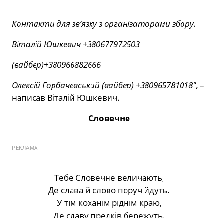
Контакти для зв’язку з організаторами збору.
Віталій Юшкевич +380677972503
(вайбер)+380966882666
Олексій Горбачевський (вайбер) +380965781018″,
–
написав Віталій Юшкевич.
Словечне
РЕКЛАМА
Тебе Словечне величають,
Де слава й слово поруч йдуть.
У тім коханім ріднім краю,
Де славу предків бережуть.