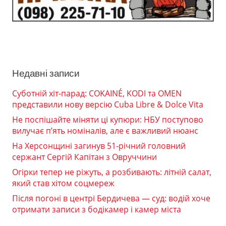
Недавні записи
Суботній хіт-парад: COKAINÉ, KODI та OMEN
представили нову версію Cuba Libre & Dolce Vita
Не поспішайте міняти ці купюри: НБУ поступово
вилучає п’ять номіналів, але є важливий нюанс
На Херсонщині загинув 51-річний головний
сержант Сергій Капітан з Овруччини
Огірки тепер не ріжуть, а розбивають: літній салат,
який став хітом соцмереж
Після погоні в центрі Бердичева — суд: водій хоче
отримати записи з бодікамер і камер міста