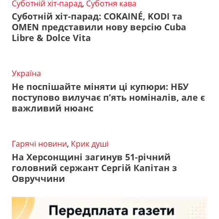
Суботній хіт-парад
,
Суботня кава
Суботній хіт-парад: COKAINÉ, KODI та
OMEN представили нову версію Cuba
Libre & Dolce Vita
Україна
Не поспішайте міняти ці купюри: НБУ
поступово вилучає п’ять номіналів, але є
важливий нюанс
Гарячі новини
,
Крик душі
На Херсонщині загинув 51-річний
головний сержант Сергій Капітан з
Овруччини