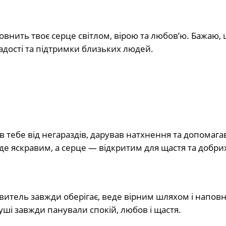
внить твоє серце світлом, вірою та любов’ю. Бажаю, 
радості та підтримки близьких людей.
 тебе від негараздів, дарував натхнення та допомага
де яскравим, а серце — відкритим для щастя та добри
витель завжди оберігає, веде вірним шляхом і напов
уші завжди панували спокій, любов і щастя.