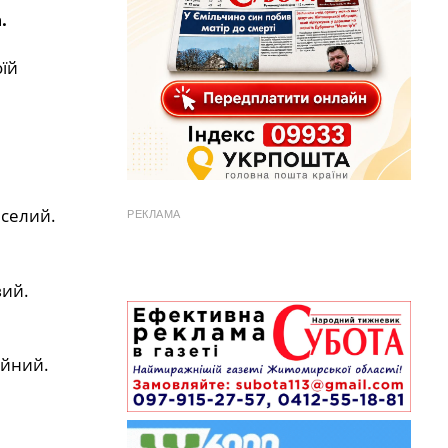
.
їй
еселий.
РЕКЛАМА
вий.
ійний.