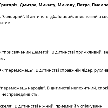
Григорія, Дмитра, Микиту, Миколу, Петра, Пилипа
“бадьорий”. В дитинстві дбайливий, впевнений в сво
витим.
к “присвячений Деметрі”. В дитинстві примхливий, в
им.
к “переможець”. В дитинстві справжній лідер, рухли
переможець народів”. В дитинстві непохитний, спок
 несправедливість.
скеля”. В дитинстві ніжний, приємний у спілкуванні.