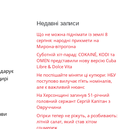
Недавні записи
Що не можна піднімати із землі 8
серпня: народні прикмети на
Мирона-вітрогона
Суботній хіт-парад: COKAINÉ, KODI та
OMEN представили нову версію Cuba
Libre & Dolce Vita
 дарує
Не поспішайте міняти ці купюри: НБУ
щирі
поступово вилучає п’ять номіналів,
але є важливий нюанс
На Херсонщині загинув 51-річний
головний сержант Сергій Капітан з
Овруччини
ави
Огірки тепер не ріжуть, а розбивають:
літній салат, який став хітом
соцмереж