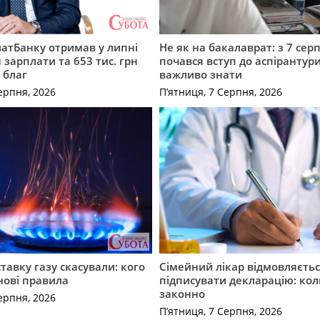
атБанку отримав у липні
Не як на бакалаврат: з 7 сер
 зарплати та 653 тис. грн
почався вступ до аспірантур
 благ
важливо знати
ерпня, 2026
П’ятниця, 7 Серпня, 2026
ставку газу скасували: кого
Сімейний лікар відмовляєть
нові правила
підписувати декларацію: кол
законно
ерпня, 2026
П’ятниця, 7 Серпня, 2026