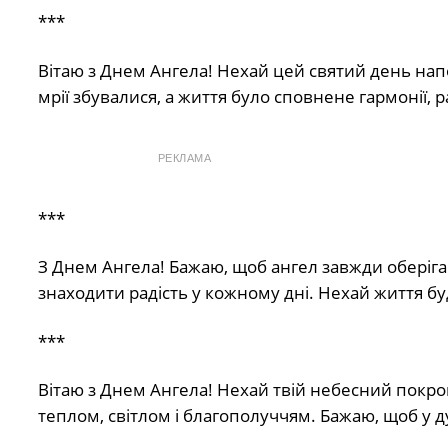
***
Вітаю з Днем Ангела! Нехай цей святий день напо
мрії збувалися, а життя було сповнене гармонії, 
РЕКЛАМА
***
З Днем Ангела! Бажаю, щоб ангел завжди оберігав
знаходити радість у кожному дні. Нехай життя бу
***
Вітаю з Днем Ангела! Нехай твій небесний покро
теплом, світлом і благополуччям. Бажаю, щоб у д