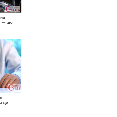
пня
и — що
ся
и це