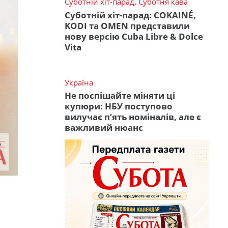
Суботній хіт-парад
,
Суботня кава
Суботній хіт-парад: COKAINÉ,
KODI та OMEN представили
нову версію Cuba Libre & Dolce
Vita
Україна
Не поспішайте міняти ці
купюри: НБУ поступово
вилучає п’ять номіналів, але є
важливий нюанс