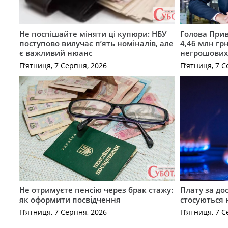
Не поспішайте міняти ці купюри: НБУ
Голова Прив
поступово вилучає п’ять номіналів, але
4,46 млн грн
є важливий нюанс
негрошових
П’ятниця, 7 Серпня, 2026
П’ятниця, 7 С
Не отримуєте пенсію через брак стажу:
Плату за до
як оформити посвідчення
стосуються 
П’ятниця, 7 Серпня, 2026
П’ятниця, 7 С