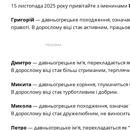
15 листопада 2025 року привітайте з іменинами
Григорій
— давньогрецьке походження, означає 
правоті. В дорослому віці стає активним, працьо
РЕКЛАМА
Дмитро
— давньогрецьке ім’я, перекладається я
В дорослому віці стає більш стриманим, терпляч
Микита
— давньогрецьке коріння, тлумачиться я
В дорослому віці стає турботливим і добрим.
Микола
— давньогрецьке походження, означає “
В дорослому віці стає дружелюбним, не виносить
Петро
— давньогрецьке ім’я, перекладається як “