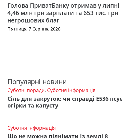
Голова ПриватБанку отримав у липні
4,46 млн грн зарплати та 653 тис. грн
негрошових благ
П’ятниця, 7 Серпня, 2026
Популярні новини
Суботні поради
,
Суботня інформація
Сіль для закруток: чи справді Е536 псує
огірки та капусту
Суботня інформація
Що не можна піднімати із землі 8