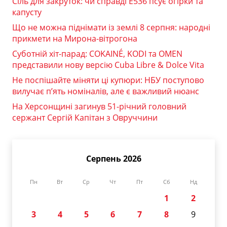
Сіль для закруток: чи справді Е536 псує огірки та
капусту
Що не можна піднімати із землі 8 серпня: народні
прикмети на Мирона-вітрогона
Суботній хіт-парад: COKAINÉ, KODI та OMEN
представили нову версію Cuba Libre & Dolce Vita
Не поспішайте міняти ці купюри: НБУ поступово
вилучає п’ять номіналів, але є важливий нюанс
На Херсонщині загинув 51-річний головний
сержант Сергій Капітан з Овруччини
Серпень 2026
Пн
Вт
Ср
Чт
Пт
Сб
Нд
1
2
3
4
5
6
7
8
9