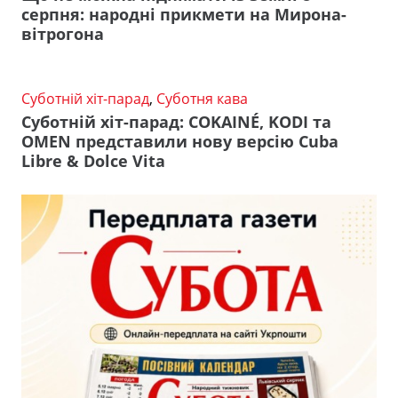
серпня: народні прикмети на Мирона-
вітрогона
Суботній хіт-парад
,
Суботня кава
Суботній хіт-парад: COKAINÉ, KODI та
OMEN представили нову версію Cuba
Libre & Dolce Vita