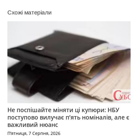
Схожі матеріали
Не поспішайте міняти ці купюри: НБУ
поступово вилучає п’ять номіналів, але є
важливий нюанс
П’ятниця, 7 Серпня, 2026