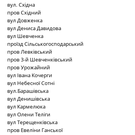
вул. Східна
пров Східний
вул Довженка
вул Дениса Давидова
вул Шевченка
проїзд Сільськогосподарський
пров Левківський
пров 3-й Шевченківський
пров Урожайний
вул Івана Кочерги
вул Небесної Сотні
вул.Барашівська
вул Денишівська
вул Кармелюка
вул Олени Теліги
вул Терещенківська
пров Евеліни Ганської