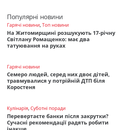
Популярні новини
Гарячі новини
,
Топ новини
На Житомирщині розшукують 17-річну
Світлану Ромащенко: має два
татуювання на руках
Гарячі новини
Семеро людей, серед них двоє дітей,
травмувалися у потрійній ДТП біля
Коростеня
Кулінарія
,
Суботні поради
Перевертаєте банки після закрутки?
Сучасні рекомендації радять робити
інакше