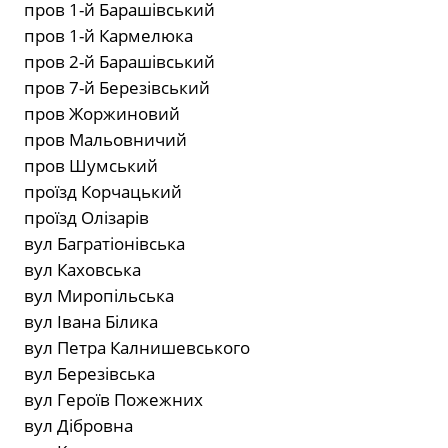
пров 1-й Барашівський
пров 1-й Кармелюка
пров 2-й Барашівський
пров 7-й Березівський
пров Жоржиновий
пров Мальовничий
пров Шумський
проїзд Корчацький
проїзд Олізарів
вул Багратіонівська
вул Каховська
вул Миропільська
вул Івана Білика
вул Петра Калнишевського
вул Березівська
вул Героїв Пожежних
вул Дібровна