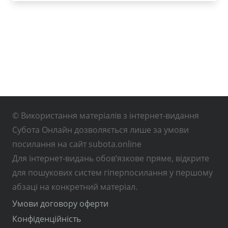
© Використання матеріалів з інтернет-видання
Субота Онлайн дозволяється лише за умови
посилання на сайт subota.online
Для інтернет-видань обов’язкове пряме, відкрите
для пошукових систем гіперпосилання у першому
абзаці на конкретний матеріал.
Умови договору оферти
Конфіденційність