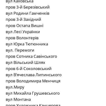
вул Каховська
пров 3-й Березівський
вул Родини Гамченків
пров 3-й Західний
пров Остапа Вишні
вул Лесі Українки
пров Волонтерів
вул Юрка Тютюнника
вул. Перемоги
пров Сотника Савінського
вул Вільський Шлях
пров 6-й Соколовський
вул В’ячеслава Липинського
пров Володимира Менчиця
вул.Миру
вул Михайла Грушевського
вул Монтана
пров Художника Канцерова